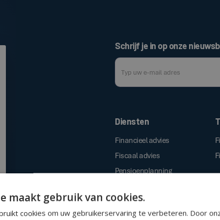
Schrijf je in op onze nieuwsb
Door op de bovenstaande knop te klik
Diensten
T
Financieel advies
F
Fiscaal advies
F
Pensioenplanning
Vermogensbescherming
e maakt gebruik van cookies.
Successieplanning
ruikt cookies om uw gebruikerservaring te verbeteren. Door on