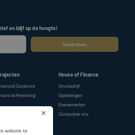
rief en blijf op de hoogte!
ken, gaat u akkoord met onze
.
algemene voorwaarden
rajecten
House of Finance
inancial Guidance
Ons bedrijf
inancial Mentoring
Opleidingen
Evenementen
×
Contacteer ons
ze website te