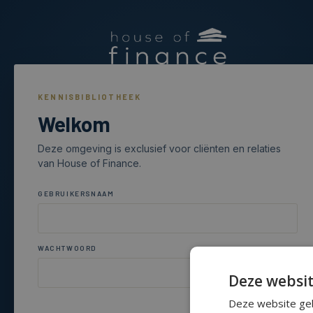
KENNISBIBLIOTHEEK
Welkom
016 79 53 00
Deze omgeving is exclusief voor cliënten en relaties
info@houseoffinance.be
van House of Finance.
Mombeekdreef 38, 3500 Hasselt
GEBRUIKERSNAAM
BTW nummer : 0730 787 211
WACHTWOORD
Deze websit
Deze website geb