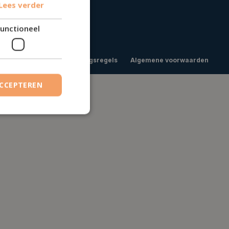
Lees verder
unctioneel
rivacy Policy
IDD-gedragsregels
Algemene voorwaarden
ACCEPTEREN