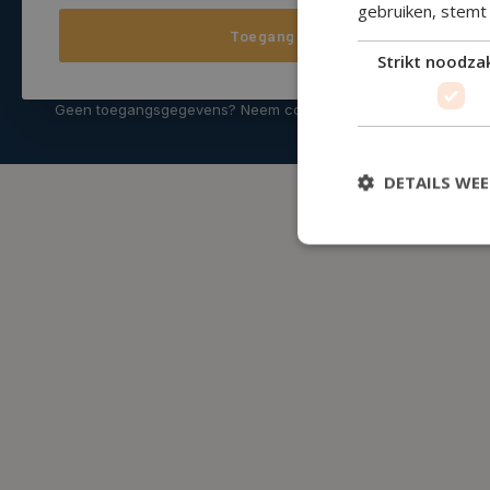
gebruiken, stemt
Toegang
Strikt noodzak
Geen toegangsgegevens? Neem contact op met je adviseur.
Copyright
2026
, House of Finance
DETAILS WE