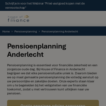
Schrijf je in voor het Webinar "Privé vastgoed kopen met de
vennootschap"
Home
Pensioenplanning
Pensioenplanning Anderlecht
Pensioenplanning
Anderlecht
Pensioenplanning is essentieel voor financiële zekerheid en een
zorgeloze oude dag. Bij House of Finance in Anderlecht
begrijpen we dat elke pensioensituatie uniek is. Daarom bieden
we op maat gemaakte pensioenplanning die volledig aansluit op
uw persoonlijke en zakelijke doelen. Onze experts staan klaar
om u te begeleiden bij het veiligstellen van uw financiële
toekomst, zodat u met vertrouwen kunt uitkijken naar uw
pensioen.
Gratis pensioen advies aanvragen