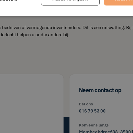
oedadvies
 bedrijven of vermogende investeerders. Dit is een misvatting. Bi
derlecht helpen u onder andere bij:
Neem contact op
Bel ons
016 79 53 00
Kom eens langs
Mombeekdreef 38, 3500 