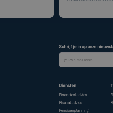
Schrijf je in op onze nieuwsb
Door op de bovenstaande knop te klik
Diensten
T
Financieel advies
F
Fiscaal advies
F
Pensioenplanning