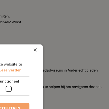
ijgen.
aximale winst.
×
ze website te
Lees verder
il optimaliseren, onze vastgoedadviseurs in Anderlecht bieden
doelen.
unctioneel
derlecht staan klaar om u te helpen bij het navigeren door de
ACCEPTEREN