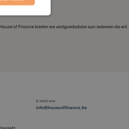
j House of Finance bieden we vastgoedadvies aan iedereen die wil
E-mail ons
info@houseoffinance.be
Hasselt