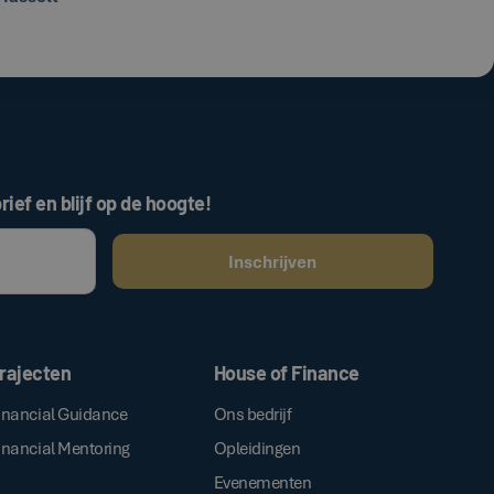
rief en blijf op de hoogte!
ken, gaat u akkoord met onze
.
algemene voorwaarden
rajecten
House of Finance
inancial Guidance
Ons bedrijf
inancial Mentoring
Opleidingen
Evenementen