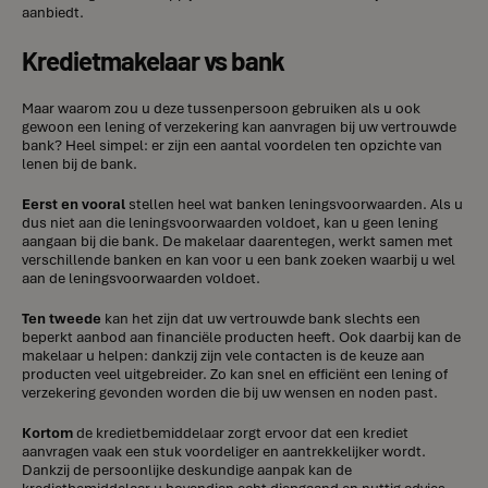
aanbiedt.
Kredietmakelaar vs bank
Maar waarom zou u deze tussenpersoon gebruiken als u ook
gewoon een lening of verzekering kan aanvragen bij uw vertrouwde
bank? Heel simpel: er zijn een aantal voordelen ten opzichte van
lenen bij de bank.
Eerst en vooral
stellen heel wat banken leningsvoorwaarden. Als u
dus niet aan die leningsvoorwaarden voldoet, kan u geen lening
aangaan bij die bank. De makelaar daarentegen, werkt samen met
verschillende banken en kan voor u een bank zoeken waarbij u wel
aan de leningsvoorwaarden voldoet.
Ten tweede
kan het zijn dat uw vertrouwde bank slechts een
beperkt aanbod aan financiële producten heeft. Ook daarbij kan de
makelaar u helpen: dankzij zijn vele contacten is de keuze aan
producten veel uitgebreider. Zo kan snel en efficiënt een lening of
verzekering gevonden worden die bij uw wensen en noden past.
Kortom
de kredietbemiddelaar zorgt ervoor dat een krediet
aanvragen vaak een stuk voordeliger en aantrekkelijker wordt.
Dankzij de persoonlijke deskundige aanpak kan de
kredietbemiddelaar u bovendien echt diepgaand en nuttig advies