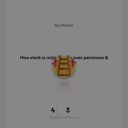
Nu Starten
Hoe sterk is mijn kennis over pensioen &
successie?
Quiz
4
3
Stap
Aantal Minuten