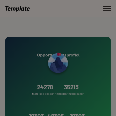
Opportuniteitsprofiel
24278
35213
Jaarlijkse besparing
Besparing beleggen
19303
48305
19303