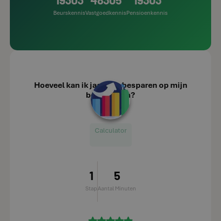
Beurskennis
Vastgoedkennis
Pensioenkennis
Hoeveel kan ik jaarlijks besparen op mijn
belastingen?
Calculator
1
5
Stap
Aantal Minuten