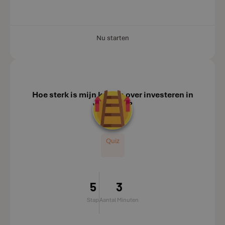
Nu starten
Hoe sterk is mijn kennis over investeren in
vastgoed?
Quiz
5
3
Stap
Aantal Minuten