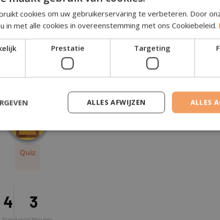
enkennis
ruikt cookies om uw gebruikerservaring te verbeteren. Door on
 u in met alle cookies in overeenstemming met ons Cookiebeleid.
elijk
Prestatie
Nu Starten
Targeting
Nu
F
ERGEVEN
ALLES AFWIJZEN
ALLES 
kennis over pensioen & successie?
Hoe st
Quiz
4
3
Stap
Aantal Minuten