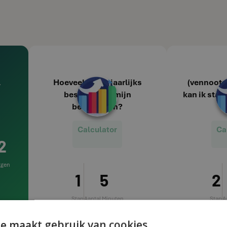
l
Hoeveel kan ik jaarlijks
(vennoot
besparen op mijn
kan ik star
belastingen?
k
Calculator
Ca
2
ggen
1
5
2
Stap
Aantal Minuten
Stap
A
239
e maakt gebruik van cookies.