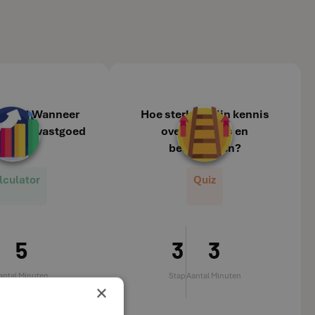
schap) Wanneer
Hoe sterk is mijn kennis
ten met vastgoed
over de beurs en
open?
beleggingen?
lculator
Quiz
5
3
3
antal Minuten
Stap
Aantal Minuten
×