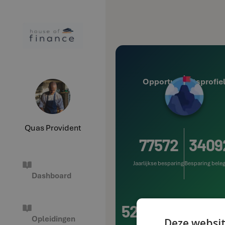
Opportuniteitsprofie
Quas Provident
77572
3409
Jaarlijkse besparing
Besparing bele
Dashboard
52239
33713
52
Opleidingen
Deze websit