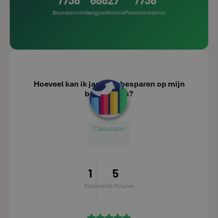
Beurskennis
Vastgoedkennis
Pensioenkennis
Hoeveel kan ik jaarlijks besparen op mijn
belastingen?
Calculator
1
5
Stap
Aantal Minuten