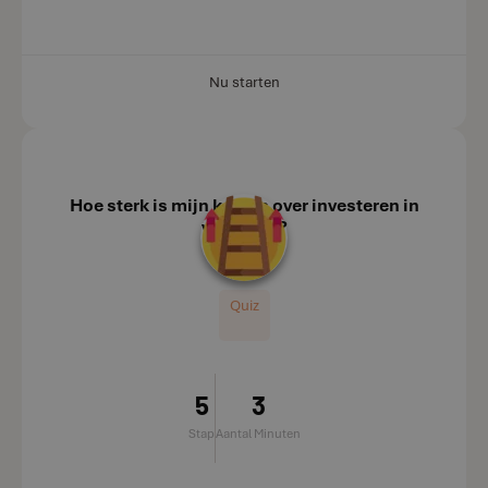
Nu starten
Hoe sterk is mijn kennis over investeren in
vastgoed?
Quiz
5
3
Stap
Aantal Minuten