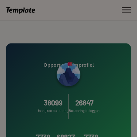
Opportuniteitsprofiel
38099
26647
Jaarlijkse besparing
Besparing beleggen
7738
68827
7738