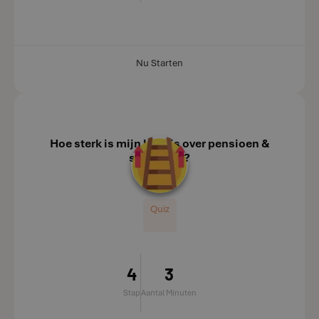
Nu Starten
Hoe sterk is mijn kennis over pensioen &
successie?
Quiz
4
3
Stap
Aantal Minuten