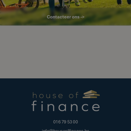
Contacteer ons ->
016 79 53 00
info@houseoffinance.be