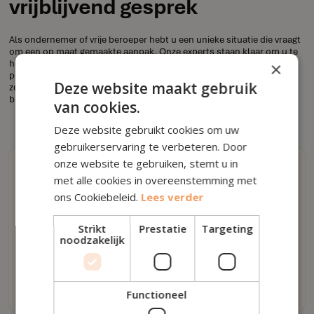
vrijblijvend gesprek
Als ondernemer of vrije beroeper hebt u een unieke situatie die vraagt
om een op maat gemaakte aanpak. Onze experts staan klaar om u te
helpen bij elke stap van de weg, van belastingadvies tot
×
pensioenplanning. Neem contact op voor een vrijblijvend gesprek,
Deze website maakt gebruik
zodat we samen de beste strategie voor uw toekomst kunnen
bepalen.
van cookies.
Deze website gebruikt cookies om uw
gebruikerservaring te verbeteren. Door
onze website te gebruiken, stemt u in
Rechtstreeks contact
met alle cookies in overeenstemming met
ons Cookiebeleid.
Lees verder
Strikt
Prestatie
Targeting
info@houseoffinance.be
noodzakelijk
016 79 53 00
9u - 17u, ma - vr
Functioneel