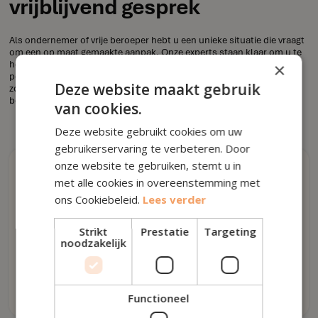
vrijblijvend gesprek
Als ondernemer of vrije beroeper hebt u een unieke situatie die vraagt
om een op maat gemaakte aanpak. Onze experts staan klaar om u te
helpen bij elke stap van de weg, van belastingadvies tot
×
pensioenplanning. Neem contact op voor een vrijblijvend gesprek,
Deze website maakt gebruik
zodat we samen de beste strategie voor uw toekomst kunnen
bepalen.
van cookies.
Deze website gebruikt cookies om uw
gebruikerservaring te verbeteren. Door
onze website te gebruiken, stemt u in
Rechtstreeks contact
met alle cookies in overeenstemming met
ons Cookiebeleid.
Lees verder
Strikt
Prestatie
Targeting
info@houseoffinance.be
noodzakelijk
016 79 53 00
9u - 17u, ma - vr
Functioneel