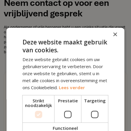
Neem contact op voor een
vrijblijvend gesprek
Als ondernemer of vrije beroeper hebt u een unieke situatie die vraagt
om een op maat gemaakte aanpak. Onze experts staan klaar om u te
×
helpen bij elke stap van de weg, van belastingadvies tot
Deze website maakt gebruik
pensioenplanning. Neem contact op voor een vrijblijvend gesprek,
zodat we samen de beste strategie voor uw toekomst kunnen
van cookies.
bepalen.
Deze website gebruikt cookies om uw
gebruikerservaring te verbeteren. Door
onze website te gebruiken, stemt u in
met alle cookies in overeenstemming met
Rechtstreeks contact
ons Cookiebeleid.
Lees verder
Strikt
Prestatie
Targeting
noodzakelijk
info@houseoffinance.be
016 79 53 00
Functioneel