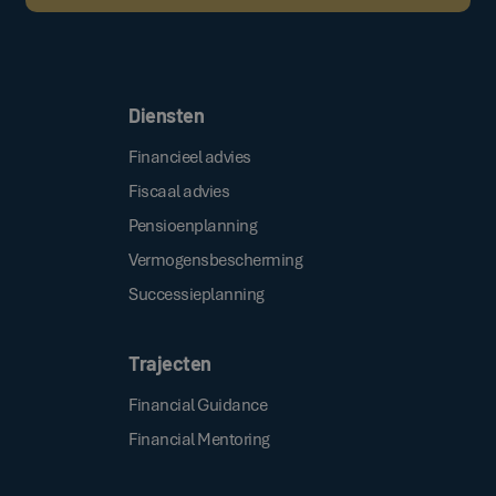
Door op de bovenstaande knop te klikken, gaat u akkoord met onze
.
algemene voorwaarden
Diensten
Financieel advies
Fiscaal advies
Pensioenplanning
Vermogensbescherming
Successieplanning
Trajecten
Financial Guidance
Financial Mentoring