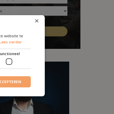
×
algemene voorwaarden
ze website te
Lees verder
unctioneel
ACCEPTEREN