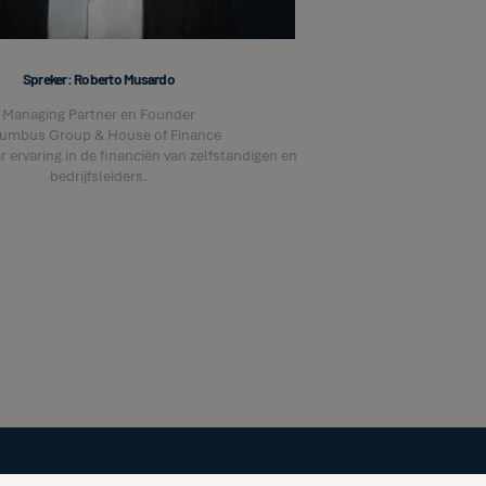
Spreker: Roberto Musardo
Managing Partner en Founder
umbus Group & House of Finance
r ervaring in de financiën van zelfstandigen en
bedrijfsleiders.