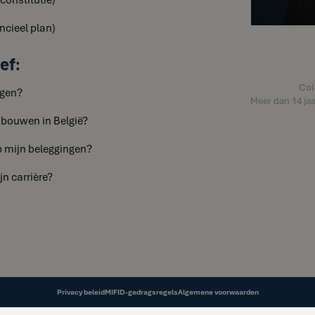
ncieel plan)
ef:
Col
ngen?
Meer dan 14 jaa
 bouwen in België?
 mijn beleggingen?
jn carrière?
Privacy beleid
MIFID-gedragsregels
Algemene voorwaarden