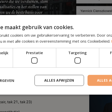
euro die we verdienen, slim
alisaties en het stellen van
en we de beste basis voor
mst"
Ik ga akkoord met de
e maakt gebruik van cookies.
ruikt cookies om uw gebruikerservaring te verbeteren. Door on
 u in met alle cookies in overeenstemming met ons Cookiebeleid.
elijk
Prestatie
Targeting
F
diek)
ERGEVEN
ALLES AFWIJZEN
ALLES 
belasting (Fiscale optimalisatie)
sioensparen)
air, tak 21, tak 23)
econstitutie)