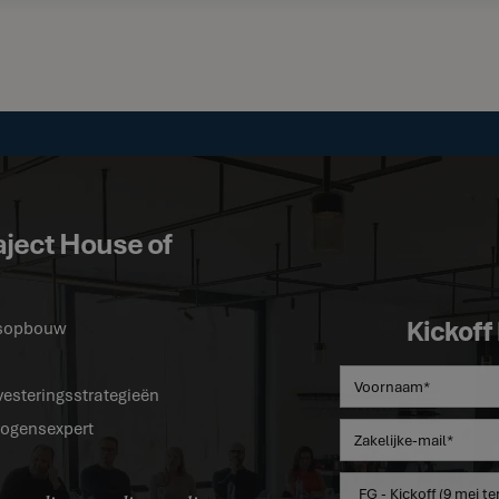
aject House of
Kickoff
ensopbouw
vesteringsstrategieën
rmogensexpert