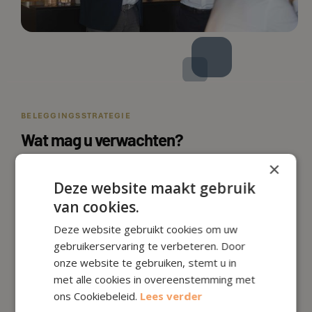
BELEGGINGSSTRATEGIE
Wat mag u verwachten?
×
U ontvangt een uitgebreide
whitepaper en info chart per fonds
waarin respectievelijk de beleggingsstrategie en alle relevante
Deze website maakt gebruik
informatie over de zeven geselecteerde fondsen overzichtelijk
van cookies.
wordt gepresenteerd. Na het doornemen van deze
documentatie beschikt u over de inzichten die nodig zijn om de
Deze website gebruikt cookies om uw
volgende stappen te zetten richting uw financiële toekomst.
gebruikerservaring te verbeteren. Door
onze website te gebruiken, stemt u in
DOWLOAD DE WHITEPAPER
met alle cookies in overeenstemming met
ons Cookiebeleid.
Lees verder