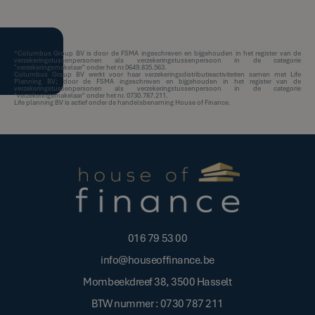
*Columbus Group BV is door de FSMA ingeschreven en bijgehouden in het register van de
verzekeringstussenpersonen als verzekeringstussenpersoon in de categorie
"verzekeringsmakelaar" onder het nr.0649.835.563.
Columbus Group BV werkt voor haar verzekeringsdistributieactiviteiten samen met Life
Planning BV; door de FSMA ingeschreven en bijgehouden in het register van de
verzekeringstussenpersonen als verzekeringstussenpersoon in de categorie
"verzekeringsmakelaar" onder het nr. 0730.787.211.
Life planning BV is actief onder de handelsbenaming House of Finance.
016 79 53 00
info@houseoffinance.be
Mombeekdreef 38, 3500 Hasselt
BTW nummer : 0730 787 211