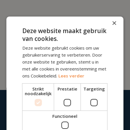
×
Deze website maakt gebruik
van cookies.
Deze website gebruikt cookies om uw
Lees de bijdragen van
Désiree Marchal
gebruikerservaring te verbeteren. Door
Voorlopig heeft deze auteur nog geen bijdrage
onze website te gebruiken, stemt u in
geschreven. Kom binnenkort terug voor meer kennis!
met alle cookies in overeenstemming met
ons Cookiebeleid.
Lees verder
Strikt
Prestatie
Targeting
noodzakelijk
Functioneel