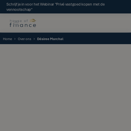
Schrijf je in voor het Webinar "Privé vastgoed kopen met de
vennootschap"
Home
Over ons
Désiree Marchal