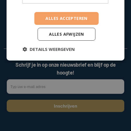
016 79 53 00
info@houseoffinance.be
ALLES ACCEPTEREN
Mombeekdreef 38, 3500 Hasselt
BTW nummer : 0730 787 211
ALLES AFWIJZEN
DETAILS WEERGEVEN
Schrijf je in op onze nieuwsbrief en blijf op de
hoogte!
Door op de bovenstaande knop te klikken, gaat u akkoord met onze
.
algemene voorwaarden