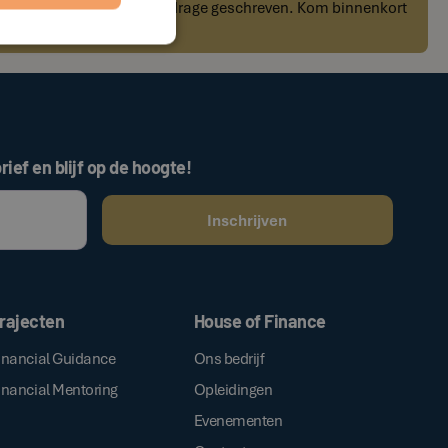
t deze auteur nog geen bijdrage geschreven. Kom binnenkort
r kennis!
rief en blijf op de hoogte!
ken, gaat u akkoord met onze
.
algemene voorwaarden
rajecten
House of Finance
inancial Guidance
Ons bedrijf
inancial Mentoring
Opleidingen
Evenementen