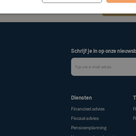
Voorlopig heef
terug voor mee
Schrijf je in op onze nieuwsb
Door op de bovenstaande knop te klik
Diensten
T
Financieel advies
F
Fiscaal advies
F
Pensioenplanning