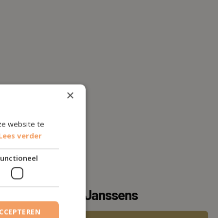
×
ze website te
Lees verder
unctioneel
ijdragen van
Jo Janssens
ACCEPTEREN