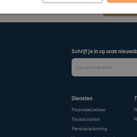
Voorlopig heef
terug voor mee
Schrijf je in op onze nieuwsb
Door op de bovenstaande knop te klik
Diensten
T
Financieel advies
F
Fiscaal advies
F
Pensioenplanning