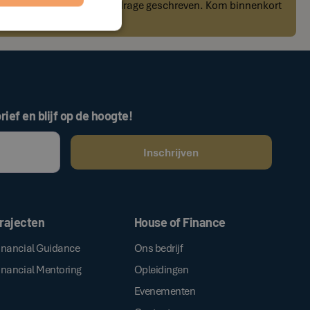
t deze auteur nog geen bijdrage geschreven. Kom binnenkort
r kennis!
rief en blijf op de hoogte!
ken, gaat u akkoord met onze
.
algemene voorwaarden
rajecten
House of Finance
inancial Guidance
Ons bedrijf
inancial Mentoring
Opleidingen
Evenementen