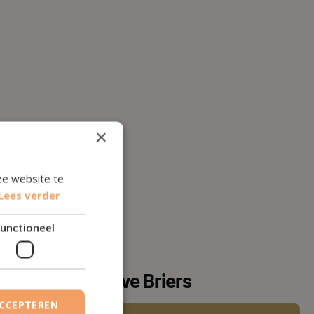
×
ze website te
Lees verder
unctioneel
ijdragen van
Lieve Briers
ACCEPTEREN