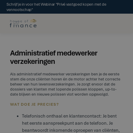
Schrijf je in voor het Webinar "Privé vastgoed kopen met de
vennootschap"
Administratief medewerker
verzekeringen
Als administratief medewerker verzekeringen ben je de eerste
stem die onze cliënten horen én de motor achter het correcte
beheer van hun levensverzekeringen. Je zorgt ervoor dat de
dossiers van klanten met lopende polissen kloppen, up-to-
date blijven en nieuwe polissen vlot worden opgevolgd.
WAT DOE JE PRECIES?
Telefonisch onthaal en klantencontact: Je bent
het eerste aanspreekpunt aan de telefoon. Je
beantwoordt inkomende oproepen van cliënten,