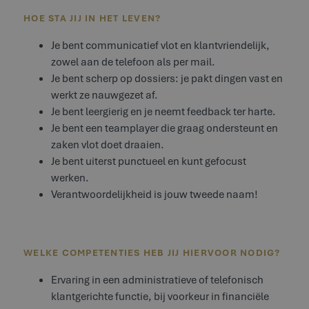
HOE STA JIJ IN HET LEVEN?
Je bent communicatief vlot en klantvriendelijk,
zowel aan de telefoon als per mail.
Je bent scherp op dossiers: je pakt dingen vast en
werkt ze nauwgezet af.
Je bent leergierig en je neemt feedback ter harte.
Je bent een teamplayer die graag ondersteunt en
zaken vlot doet draaien.
Je bent uiterst punctueel en kunt gefocust
werken.
Verantwoordelijkheid is jouw tweede naam!
WELKE COMPETENTIES HEB JIJ HIERVOOR NODIG?
Ervaring in een administratieve of telefonisch
klantgerichte functie, bij voorkeur in financiële