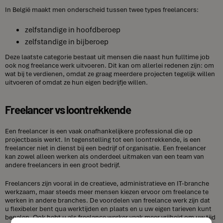
In België maakt men onderscheid tussen twee types freelancers:
zelfstandige in hoofdberoep
zelfstandige in bijberoep
Deze laatste categorie bestaat uit mensen die naast hun fulltime job
ook nog freelance werk uitvoeren. Dit kan om allerlei redenen zijn: om
wat bij te verdienen, omdat ze graag meerdere projecten tegelijk willen
uitvoeren of omdat ze hun eigen bedrijfje willen.
Freelancer vs loontrekkende
Een freelancer is een vaak onafhankelijkere professional die op
projectbasis werkt. In tegenstelling tot een loontrekkende, is een
freelancer niet in dienst bij een bedrijf of organisatie. Een freelancer
kan zowel alleen werken als onderdeel uitmaken van een team van
andere freelancers in een groot bedrijf.
Freelancers zijn vooral in de creatieve, administratieve en IT-branche
werkzaam, maar steeds meer mensen kiezen ervoor om freelance te
werken in andere branches. De voordelen van freelance werk zijn dat
u flexibeler bent qua werktijden en plaats en u uw eigen tarieven kunt
bepalen. Ook hebt u als freelance werker vaak meer vrijheid om uw tijd