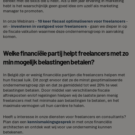
bereikt met de skills die u hebt. Als u één jaar ervaring in marketing
hebt is het waarschijnlijk geen goed idee om uzelf als marketing
manager te promoten.
In onze Webinars -
10 keer fiscaal optimaliseren voor freelancers
-
en -
investeren in vastgoed voor freelancers
- gaan we dieper in op
de fiscale valkuilen waarmee deze ondernemersgroep in aanraking
komen.
Welke financiële partij helpt freelancers met zo
min mogelijk belastingen betalen?
In België zijn er weinig financiële partijen die freelancers helpen met
hun fiscaal luik. Dit zorgt ervoor dat ze de minst geoptimaliseerde
ondernemersgroep zijn en dat ze gemiddeld tot wel 20% te veel
belastingen betalen. Door middel van verschillende fiscale
aftrekposten en/of regelingen hielpen wij de laatste jaren menig
freelancers met het minimale aan belastingen te betalen, en het
maximale vermogen uit hun carrière te halen.
Heeft u interesse in onze diensten voor freelancers en consultants?
Plan dan een
kennismakingsgesprek
in met onze financiële
architecten en ontdek wat wij voor uw onderneming kunnen
betekenen.