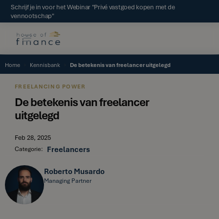
Schrijf je in voor het Webinar "Privé vastgoed kopen met de
vennootschap"
Home
Kennisbank
De betekenis van freelancer uitgelegd
FREELANCING POWER
De betekenis van freelancer
uitgelegd
Feb 28, 2025
Freelancers
Categorie:
Roberto Musardo
Managing Partner