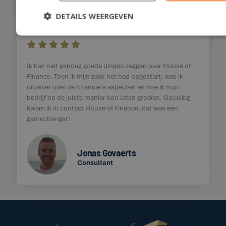
DETAILS WEERGEVEN
    
Ik kan niet genoeg goede dingen zeggen over House of
Finance. Toen ik mijn zaak net had opgestart, was ik
onzeker over de financiële aspecten en hoe ik mijn
bedrijf op de juiste manier kon laten groeien. Gelukkig
kwam ik in contact House of Finance, dat was een
gamechanger!
Jonas Govaerts
Consultant