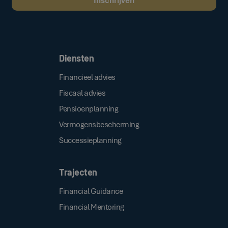
Door op de bovenstaande knop te klikken, gaat u akkoord met onze
.
algemene voorwaarden
Diensten
Financieel advies
Fiscaal advies
Pensioenplanning
Vermogensbescherming
Successieplanning
Trajecten
Financial Guidance
Financial Mentoring