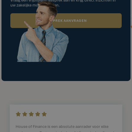
uw zakelijke mogelijkheden.
GESPREK AANVRAGEN
    
House of Finance is een absolute aanrader voor elke