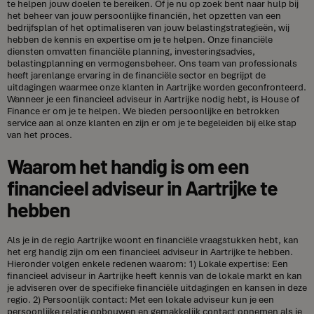
te helpen jouw doelen te bereiken. Of je nu op zoek bent naar hulp bij
het beheer van jouw persoonlijke financiën, het opzetten van een
bedrijfsplan of het optimaliseren van jouw belastingstrategieën, wij
hebben de kennis en expertise om je te helpen. Onze financiële
diensten omvatten financiële planning, investeringsadvies,
belastingplanning en vermogensbeheer. Ons team van professionals
heeft jarenlange ervaring in de financiële sector en begrijpt de
uitdagingen waarmee onze klanten in Aartrijke worden geconfronteerd.
Wanneer je een financieel adviseur in Aartrijke nodig hebt, is House of
Finance er om je te helpen. We bieden persoonlijke en betrokken
service aan al onze klanten en zijn er om je te begeleiden bij elke stap
van het proces.
Waarom het handig is om een
financieel adviseur in Aartrijke te
hebben
Als je in de regio Aartrijke woont en financiële vraagstukken hebt, kan
het erg handig zijn om een financieel adviseur in Aartrijke te hebben.
Hieronder volgen enkele redenen waarom: 1) Lokale expertise: Een
financieel adviseur in Aartrijke heeft kennis van de lokale markt en kan
je adviseren over de specifieke financiële uitdagingen en kansen in deze
regio. 2) Persoonlijk contact: Met een lokale adviseur kun je een
persoonlijke relatie opbouwen en gemakkelijk contact opnemen als je