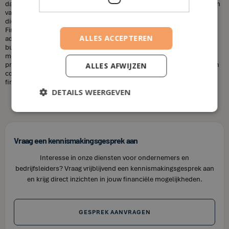
dat financieel adviseurs duur zijn. Dit is niet altijd het geval. De kosten
van een financieel adviseur kunnen variëren, afhankelijk van de
diensten die u nodig heeft en uw financiële situatie. Bij House of
Finance bieden wij betaalbare tarieven voor onze financiële
ALLES ACCEPTEREN
adviesdiensten, zodat u uw financiën kunt optimaliseren zonder uw
budget te overschrijden. Kortom, laat u niet misleiden door de
misvattingen over financieel adviseurs. Als u op zoek bent naar
professioneel en betrouwbaar financieel advies in Aartrijke, neem dan
ALLES AFWIJZEN
contact op met House of Finance. Wij staan klaar om u te helpen uw
financiële doelen te bereiken.
DETAILS WEERGEVEN
Vraag een kennismakingsgesprek aan
Interesse in onze diensten voor ondernemers en
bedrijfsleiders? Vraag vrijblijvend een kennismakingsgesprek aan
en krijg direct inzichten in jouw financiële mogelijkheden.
GESPREK AANVRAGEN