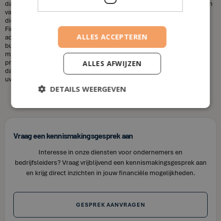
dat financieel adviseurs duur zijn. Dit is niet altijd het geval. De kosten
van een financieel adviseur kunnen variëren, afhankelijk van de
diensten die u nodig heeft en uw financiële situatie. Bij House of
Finance bieden wij betaalbare tarieven voor onze financiële
ALLES ACCEPTEREN
adviesdiensten, zodat u uw financiën kunt optimaliseren zonder uw
budget te overschrijden. Kortom, laat u niet misleiden door de
misvattingen over financieel adviseurs. Als u op zoek bent naar
professioneel en betrouwbaar financieel advies in Bavikhove, neem
ALLES AFWIJZEN
dan contact op met House of Finance. Wij staan klaar om u te helpen
uw financiële doelen te bereiken.
DETAILS WEERGEVEN
Vraag een kennismakingsgesprek aan
Interesse in onze diensten voor ondernemers en
bedrijfsleiders? Vraag vrijblijvend een kennismakingsgesprek aan
en krijg direct inzichten in jouw financiële mogelijkheden.
GESPREK AANVRAGEN