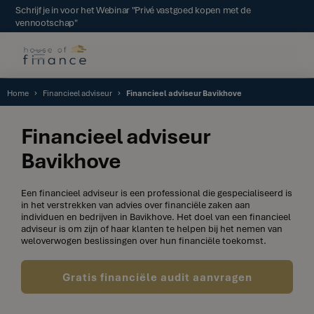
Schrijf je in voor het Webinar "Privé vastgoed kopen met de
vennootschap"
Home
Financieel adviseur
Financieel adviseur Bavikhove
Financieel adviseur
Bavikhove
Een financieel adviseur is een professional die gespecialiseerd is
in het verstrekken van advies over financiële zaken aan
individuen en bedrijven in Bavikhove. Het doel van een financieel
adviseur is om zijn of haar klanten te helpen bij het nemen van
weloverwogen beslissingen over hun financiële toekomst.
Gratis financiële audit aanvragen