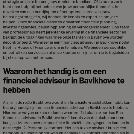
strategie om je te helpen jouw doelen te bereiken. Of je nu op zoek
bent naar hulp bij het beheer van jouw persoonlijke financiën, het
opzetten van een bedrijfsplan of het optimaliseren van jouw
belastingstrategieën, wij hebben de kennis en expertise om je te
helpen. Onze financiële diensten omvatten financiële planning,
investeringsadvies, belastingplanning en vermogensbeheer. Ons team
van professionals heeft jarenlange ervaring in de financiële sector en
begrijpt de uitdagingen waarmee onze klanten in Bavikhove worden
geconfronteerd. Wanneer je een financieel adviseur in Bavikhove nodig
hebt, is House of Finance er om je te helpen. We bieden persoonlijke
en betrokken service aan al onze klanten en zijn er om je te begeleiden
bij elke stap van het proces.
Waarom het handig is om een
financieel adviseur in Bavikhove te
hebben
Als je in de regio Bavikhove woont en financiële vraagstukken hebt, kan
het erg handig zijn om een financieel adviseur in Bavikhove te hebben.
Hieronder volgen enkele redenen waarom: 1) Lokale expertise: Een
financieel adviseur in Bavikhove heeft kennis van de lokale markt en
kan je adviseren over de specifieke financiële uitdagingen en kansen in
deze regio. 2) Persoonlijk contact: Met een lokale adviseur kun je een
persoonlijke relatie opbouwen en gemakkelijk contact opnemen als je