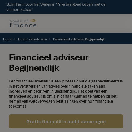
Schrijf je in voor het Webinar "Privé vastgoed kopen met de
vennootschap"
Home
Financieel adviseur
Financieel adviseur Begijnendijk
Financieel adviseur
Begijnendijk
Een financieel adviseur is een professional die gespecialiseerd is
in het verstrekken van advies over financiële zaken aan
individuen en bedrijven in Begijnendijk. Het doel van een
financieel adviseur is om zijn of haar klanten te helpen bij het
nemen van weloverwogen beslissingen over hun financiële
toekomst.
Gratis financiële audit aanvragen