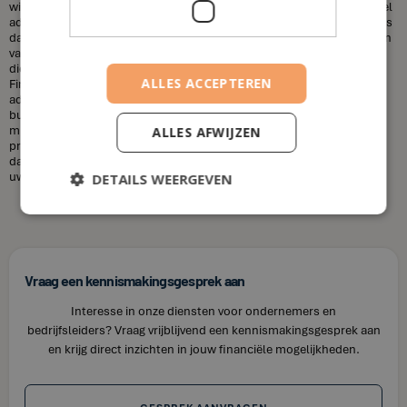
wilt sparen voor uw kinderen, uw pensioen, of een huis, een financieel
adviseur kan u helpen uw doelen te bereiken. Een andere misvatting is
dat financieel adviseurs duur zijn. Dit is niet altijd het geval. De kosten
van een financieel adviseur kunnen variëren, afhankelijk van de
diensten die u nodig heeft en uw financiële situatie. Bij House of
ALLES ACCEPTEREN
Finance bieden wij betaalbare tarieven voor onze financiële
adviesdiensten, zodat u uw financiën kunt optimaliseren zonder uw
budget te overschrijden. Kortom, laat u niet misleiden door de
misvattingen over financieel adviseurs. Als u op zoek bent naar
ALLES AFWIJZEN
professioneel en betrouwbaar financieel advies in Begijnendijk, neem
dan contact op met House of Finance. Wij staan klaar om u te helpen
uw financiële doelen te bereiken.
DETAILS WEERGEVEN
Vraag een kennismakingsgesprek aan
Interesse in onze diensten voor ondernemers en
bedrijfsleiders? Vraag vrijblijvend een kennismakingsgesprek aan
en krijg direct inzichten in jouw financiële mogelijkheden.