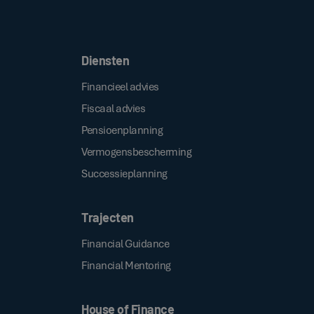
Door op de bovenstaande knop te klikken, gaat u akkoord met onze
.
algemene voorwaarden
Diensten
Financieel advies
Fiscaal advies
Pensioenplanning
Vermogensbescherming
Successieplanning
Trajecten
Financial Guidance
Financial Mentoring
House of Finance