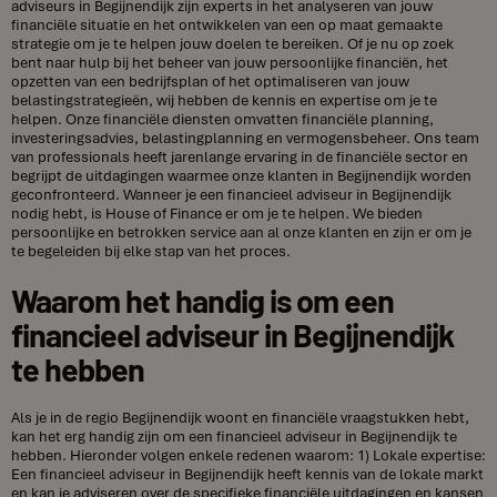
adviseurs in Begijnendijk zijn experts in het analyseren van jouw
financiële situatie en het ontwikkelen van een op maat gemaakte
strategie om je te helpen jouw doelen te bereiken. Of je nu op zoek
bent naar hulp bij het beheer van jouw persoonlijke financiën, het
opzetten van een bedrijfsplan of het optimaliseren van jouw
belastingstrategieën, wij hebben de kennis en expertise om je te
helpen. Onze financiële diensten omvatten financiële planning,
investeringsadvies, belastingplanning en vermogensbeheer. Ons team
van professionals heeft jarenlange ervaring in de financiële sector en
begrijpt de uitdagingen waarmee onze klanten in Begijnendijk worden
geconfronteerd. Wanneer je een financieel adviseur in Begijnendijk
nodig hebt, is House of Finance er om je te helpen. We bieden
persoonlijke en betrokken service aan al onze klanten en zijn er om je
te begeleiden bij elke stap van het proces.
Waarom het handig is om een
financieel adviseur in Begijnendijk
te hebben
Als je in de regio Begijnendijk woont en financiële vraagstukken hebt,
kan het erg handig zijn om een financieel adviseur in Begijnendijk te
hebben. Hieronder volgen enkele redenen waarom: 1) Lokale expertise:
Een financieel adviseur in Begijnendijk heeft kennis van de lokale markt
en kan je adviseren over de specifieke financiële uitdagingen en kansen