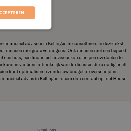
ACCEPTEREN
financieel adviseur in Bellingen te consulteren. In deze tekst
jn voor mensen met grote vermogens. Ook mensen met een beperkt
of een huis, een financieel adviseur kan u helpen uw doelen te
eur kunnen variëren, afhankelijk van de diensten die u nodig heeft
nciën kunt optimaliseren zonder uw budget te overschrijden.
r financieel advies in Bellingen, neem dan contact op met House
E-mail ons