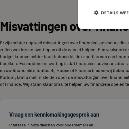
DETAILS WE
Misvattingen over financ
Er zijn echter nog veel misvattingen over financieel adviseurs di
zullen we deze misvattingen uit de wereld helpen. Een veelvoork
budget kunnen echter baat hebben bij de expertise van een financi
bereiken. Een andere misvatting is dat financieel adviseurs duur zi
en uw financiële situatie. Bij House of Finance bieden wij betaal
Kortom, laat u niet misleiden door de misvattingen over financie
of Finance. Wij staan klaar om u te helpen uw financiële doelen te
Vraag een kennismakingsgesprek aan
Interesse in onze diensten voor ondernemers en