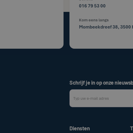
016 79 53 00
Kom eens langs
Mombeekdreef 38, 3500 
Schrijf je in op onze nieuwsb
Door op de bovenstaande knop te klik
Diensten
T