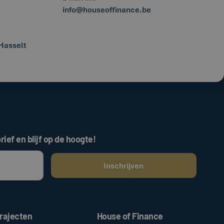
info@houseoffinance.be
Hasselt
rief en blijf op de hoogte!
ken, gaat u akkoord met onze
.
algemene voorwaarden
rajecten
House of Finance