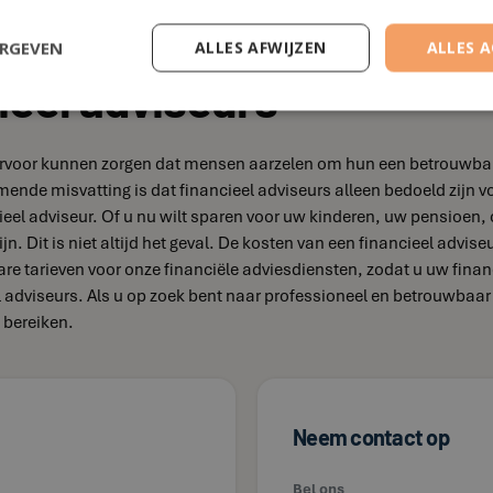
ERGEVEN
ALLES AFWIJZEN
ALLES 
ieel adviseurs
e ervoor kunnen zorgen dat mensen aarzelen om hun een betrouwbare 
omende misvatting is dat financieel adviseurs alleen bedoeld zi
eel adviseur. Of u nu wilt sparen voor uw kinderen, uw pensioen, 
jn. Dit is niet altijd het geval. De kosten van een financieel advis
bare tarieven voor onze financiële adviesdiensten, zodat u uw fina
el adviseurs. Als u op zoek bent naar professioneel en betrouwbaa
 bereiken.
Neem contact op
Bel ons