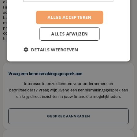
diensten die u nodig heeft en uw financiële situatie. Bij House of
Finance bieden wij betaalbare tarieven voor onze financiële
adviesdiensten, zodat u uw financiën kunt optimaliseren zonder uw
ALLES ACCEPTEREN
budget te overschrijden. Kortom, laat u niet misleiden door de
misvattingen over financieel adviseurs. Als u op zoek bent naar
professioneel en betrouwbaar financieel advies in Berlaar, neem dan
contact op met House of Finance. Wij staan klaar om u te helpen uw
ALLES AFWIJZEN
financiële doelen te bereiken.
DETAILS WEERGEVEN
Vraag een kennismakingsgesprek aan
Interesse in onze diensten voor ondernemers en
bedrijfsleiders? Vraag vrijblijvend een kennismakingsgesprek aan
en krijg direct inzichten in jouw financiële mogelijkheden.
GESPREK AANVRAGEN