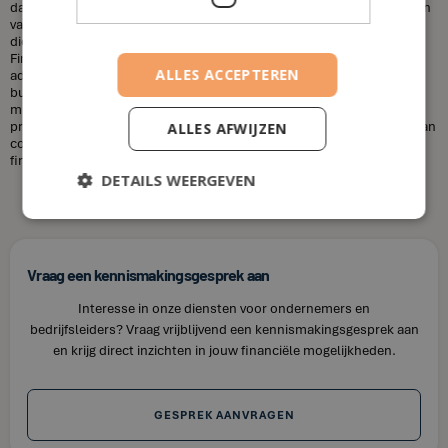
dat financieel adviseurs duur zijn. Dit is niet altijd het geval. De kosten
van een financieel adviseur kunnen variëren, afhankelijk van de
diensten die u nodig heeft en uw financiële situatie. Bij House of
Finance bieden wij betaalbare tarieven voor onze financiële
ALLES ACCEPTEREN
adviesdiensten, zodat u uw financiën kunt optimaliseren zonder uw
budget te overschrijden. Kortom, laat u niet misleiden door de
misvattingen over financieel adviseurs. Als u op zoek bent naar
professioneel en betrouwbaar financieel advies in Berlingen, neem dan
ALLES AFWIJZEN
contact op met House of Finance. Wij staan klaar om u te helpen uw
financiële doelen te bereiken.
DETAILS WEERGEVEN
Vraag een kennismakingsgesprek aan
Interesse in onze diensten voor ondernemers en
bedrijfsleiders? Vraag vrijblijvend een kennismakingsgesprek aan
en krijg direct inzichten in jouw financiële mogelijkheden.
GESPREK AANVRAGEN