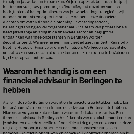
te helpen jouw doelen te bereiken. Of je nu op zoek bent naar hulp bij
het beheer van jouw persoonlijke financiën, het opzetten van een
bedrijfsplan of het optimaliseren van jouw belastingstrategieën, wij
hebben de kennis en expertise om je te helpen. Onze financiële
diensten omvatten financiële planning, investeringsadvies,
belastingplanning en vermogensbeheer. Ons team van professionals
heeft jarenlange ervaring in de financiële sector en begrijpt de
uitdagingen waarmee onze klanten in Berlingen worden
geconfronteerd. Wanneer je een financieel adviseur in Berlingen nodig
hebt, is House of Finance er om je te helpen. We bieden persoonlijke
en betrokken service aan al onze klanten en zijn er om je te begeleiden
bij elke stap van het proces.
Waarom het handig is om een
financieel adviseur in Berlingen te
hebben
Als je in de regio Berlingen woont en financiële vraagstukken hebt, kan
het erg handig zijn om een financieel adviseur in Berlingen te hebben.
Hieronder volgen enkele redenen waarom: 1) Lokale expertise: Een
financieel adviseur in Berlingen heeft kennis van de lokale markt en kan
je adviseren over de specifieke financiële uitdagingen en kansen in deze
regio. 2) Persoonlijk contact: Met een lokale adviseur kun je een
persoonlijke relatie opbouwen en gemakkelijk contact opnemen als je