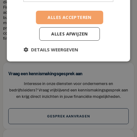
diensten die u nodig heeft en uw financiële situatie. Bij House of
Finance bieden wij betaalbare tarieven voor onze financiële
adviesdiensten, zodat u uw financiën kunt optimaliseren zonder uw
ALLES ACCEPTEREN
budget te overschrijden. Kortom, laat u niet misleiden door de
misvattingen over financieel adviseurs. Als u op zoek bent naar
professioneel en betrouwbaar financieel advies in Bertem, neem dan
contact op met House of Finance. Wij staan klaar om u te helpen uw
ALLES AFWIJZEN
financiële doelen te bereiken.
DETAILS WEERGEVEN
Vraag een kennismakingsgesprek aan
Interesse in onze diensten voor ondernemers en
bedrijfsleiders? Vraag vrijblijvend een kennismakingsgesprek aan
en krijg direct inzichten in jouw financiële mogelijkheden.
GESPREK AANVRAGEN