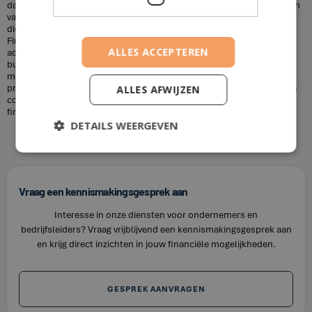
dat financieel adviseurs duur zijn. Dit is niet altijd het geval. De kosten
van een financieel adviseur kunnen variëren, afhankelijk van de
diensten die u nodig heeft en uw financiële situatie. Bij House of
Finance bieden wij betaalbare tarieven voor onze financiële
ALLES ACCEPTEREN
adviesdiensten, zodat u uw financiën kunt optimaliseren zonder uw
budget te overschrijden. Kortom, laat u niet misleiden door de
misvattingen over financieel adviseurs. Als u op zoek bent naar
professioneel en betrouwbaar financieel advies in Beveren, neem dan
ALLES AFWIJZEN
contact op met House of Finance. Wij staan klaar om u te helpen uw
financiële doelen te bereiken.
DETAILS WEERGEVEN
Vraag een kennismakingsgesprek aan
Interesse in onze diensten voor ondernemers en
bedrijfsleiders? Vraag vrijblijvend een kennismakingsgesprek aan
en krijg direct inzichten in jouw financiële mogelijkheden.
GESPREK AANVRAGEN