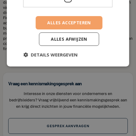
dat financieel adviseurs duur zijn. Dit is niet altijd het geval. De kosten
van een financieel adviseur kunnen variëren, afhankelijk van de
diensten die u nodig heeft en uw financiële situatie. Bij House of
Finance bieden wij betaalbare tarieven voor onze financiële
ALLES ACCEPTEREN
adviesdiensten, zodat u uw financiën kunt optimaliseren zonder uw
budget te overschrijden. Kortom, laat u niet misleiden door de
misvattingen over financieel adviseurs. Als u op zoek bent naar
professioneel en betrouwbaar financieel advies in Bissegem, neem dan
ALLES AFWIJZEN
contact op met House of Finance. Wij staan klaar om u te helpen uw
financiële doelen te bereiken.
DETAILS WEERGEVEN
Vraag een kennismakingsgesprek aan
Interesse in onze diensten voor ondernemers en
bedrijfsleiders? Vraag vrijblijvend een kennismakingsgesprek aan
en krijg direct inzichten in jouw financiële mogelijkheden.
GESPREK AANVRAGEN