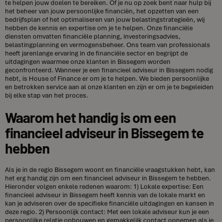
te helpen jouw doelen te bereiken. Of je nu op zoek bent naar hulp bij
het beheer van jouw persoonlijke financiën, het opzetten van een
bedrijfsplan of het optimaliseren van jouw belastingstrategieën, wij
hebben de kennis en expertise om je te helpen. Onze financiële
diensten omvatten financiële planning, investeringsadvies,
belastingplanning en vermogensbeheer. Ons team van professionals
heeft jarenlange ervaring in de financiële sector en begrijpt de
uitdagingen waarmee onze klanten in Bissegem worden
geconfronteerd. Wanneer je een financieel adviseur in Bissegem nodig
hebt, is House of Finance er om je te helpen. We bieden persoonlijke
en betrokken service aan al onze klanten en zijn er om je te begeleiden
bij elke stap van het proces.
Waarom het handig is om een
financieel adviseur in Bissegem te
hebben
Als je in de regio Bissegem woont en financiële vraagstukken hebt, kan
het erg handig zijn om een financieel adviseur in Bissegem te hebben.
Hieronder volgen enkele redenen waarom: 1) Lokale expertise: Een
financieel adviseur in Bissegem heeft kennis van de lokale markt en
kan je adviseren over de specifieke financiële uitdagingen en kansen in
deze regio. 2) Persoonlijk contact: Met een lokale adviseur kun je een
persoonlijke relatie opbouwen en gemakkelijk contact opnemen als je