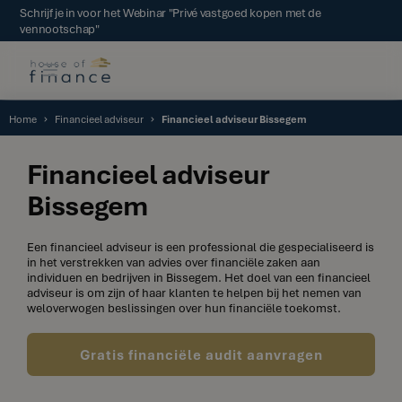
Schrijf je in voor het Webinar "Privé vastgoed kopen met de
vennootschap"
Home
Financieel adviseur
Financieel adviseur Bissegem
Financieel adviseur
Bissegem
Een financieel adviseur is een professional die gespecialiseerd is
in het verstrekken van advies over financiële zaken aan
individuen en bedrijven in Bissegem. Het doel van een financieel
adviseur is om zijn of haar klanten te helpen bij het nemen van
weloverwogen beslissingen over hun financiële toekomst.
Gratis financiële audit aanvragen