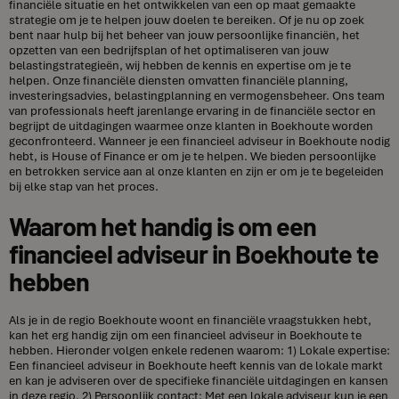
financiële situatie en het ontwikkelen van een op maat gemaakte
strategie om je te helpen jouw doelen te bereiken. Of je nu op zoek
bent naar hulp bij het beheer van jouw persoonlijke financiën, het
opzetten van een bedrijfsplan of het optimaliseren van jouw
belastingstrategieën, wij hebben de kennis en expertise om je te
helpen. Onze financiële diensten omvatten financiële planning,
investeringsadvies, belastingplanning en vermogensbeheer. Ons team
van professionals heeft jarenlange ervaring in de financiële sector en
begrijpt de uitdagingen waarmee onze klanten in Boekhoute worden
geconfronteerd. Wanneer je een financieel adviseur in Boekhoute nodig
hebt, is House of Finance er om je te helpen. We bieden persoonlijke
en betrokken service aan al onze klanten en zijn er om je te begeleiden
bij elke stap van het proces.
Waarom het handig is om een
financieel adviseur in Boekhoute te
hebben
Als je in de regio Boekhoute woont en financiële vraagstukken hebt,
kan het erg handig zijn om een financieel adviseur in Boekhoute te
hebben. Hieronder volgen enkele redenen waarom: 1) Lokale expertise:
Een financieel adviseur in Boekhoute heeft kennis van de lokale markt
en kan je adviseren over de specifieke financiële uitdagingen en kansen
in deze regio. 2) Persoonlijk contact: Met een lokale adviseur kun je een