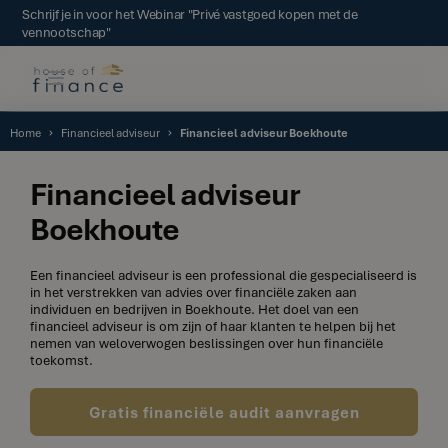
Schrijf je in voor het Webinar "Privé vastgoed kopen met de
vennootschap"
Home
Financieel adviseur
Financieel adviseur Boekhoute
Financieel adviseur
Boekhoute
Een financieel adviseur is een professional die gespecialiseerd is
in het verstrekken van advies over financiële zaken aan
individuen en bedrijven in Boekhoute. Het doel van een
financieel adviseur is om zijn of haar klanten te helpen bij het
nemen van weloverwogen beslissingen over hun financiële
toekomst.
Gratis financiële audit aanvragen