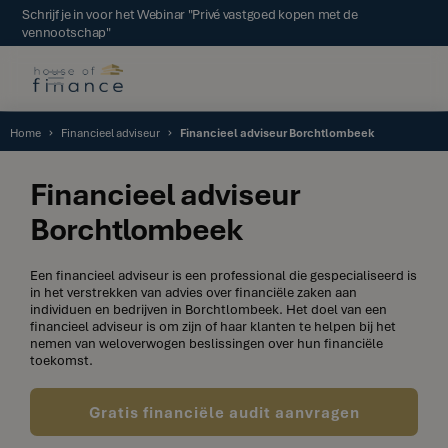
Schrijf je in voor het Webinar "Privé vastgoed kopen met de
vennootschap"
Home
Financieel adviseur
Financieel adviseur Borchtlombeek
Financieel adviseur
Borchtlombeek
Een financieel adviseur is een professional die gespecialiseerd is
in het verstrekken van advies over financiële zaken aan
individuen en bedrijven in Borchtlombeek. Het doel van een
financieel adviseur is om zijn of haar klanten te helpen bij het
nemen van weloverwogen beslissingen over hun financiële
toekomst.
Gratis financiële audit aanvragen