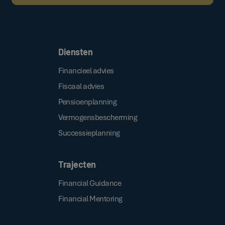
Door op de bovenstaande knop te klikken, gaat u akkoord met onze
.
algemene voorwaarden
Diensten
Financieel advies
Fiscaal advies
Pensioenplanning
Vermogensbescherming
Successieplanning
Trajecten
Financial Guidance
Financial Mentoring