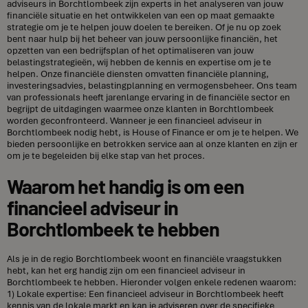
adviseurs in Borchtlombeek zijn experts in het analyseren van jouw
financiële situatie en het ontwikkelen van een op maat gemaakte
strategie om je te helpen jouw doelen te bereiken. Of je nu op zoek
bent naar hulp bij het beheer van jouw persoonlijke financiën, het
opzetten van een bedrijfsplan of het optimaliseren van jouw
belastingstrategieën, wij hebben de kennis en expertise om je te
helpen. Onze financiële diensten omvatten financiële planning,
investeringsadvies, belastingplanning en vermogensbeheer. Ons team
van professionals heeft jarenlange ervaring in de financiële sector en
begrijpt de uitdagingen waarmee onze klanten in Borchtlombeek
worden geconfronteerd. Wanneer je een financieel adviseur in
Borchtlombeek nodig hebt, is House of Finance er om je te helpen. We
bieden persoonlijke en betrokken service aan al onze klanten en zijn er
om je te begeleiden bij elke stap van het proces.
Waarom het handig is om een
financieel adviseur in
Borchtlombeek te hebben
Als je in de regio Borchtlombeek woont en financiële vraagstukken
hebt, kan het erg handig zijn om een financieel adviseur in
Borchtlombeek te hebben. Hieronder volgen enkele redenen waarom:
1) Lokale expertise: Een financieel adviseur in Borchtlombeek heeft
kennis van de lokale markt en kan je adviseren over de specifieke