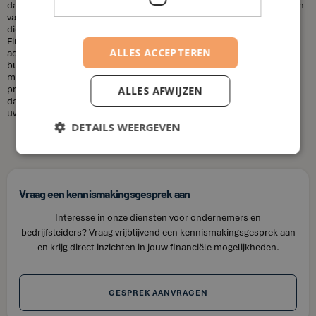
dat financieel adviseurs duur zijn. Dit is niet altijd het geval. De kosten
van een financieel adviseur kunnen variëren, afhankelijk van de
diensten die u nodig heeft en uw financiële situatie. Bij House of
Finance bieden wij betaalbare tarieven voor onze financiële
ALLES ACCEPTEREN
adviesdiensten, zodat u uw financiën kunt optimaliseren zonder uw
budget te overschrijden. Kortom, laat u niet misleiden door de
misvattingen over financieel adviseurs. Als u op zoek bent naar
professioneel en betrouwbaar financieel advies in Broechem, neem
ALLES AFWIJZEN
dan contact op met House of Finance. Wij staan klaar om u te helpen
uw financiële doelen te bereiken.
DETAILS WEERGEVEN
Vraag een kennismakingsgesprek aan
Interesse in onze diensten voor ondernemers en
bedrijfsleiders? Vraag vrijblijvend een kennismakingsgesprek aan
en krijg direct inzichten in jouw financiële mogelijkheden.
GESPREK AANVRAGEN