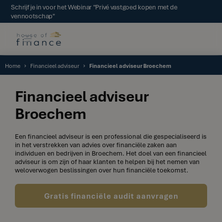
Schrijf je in voor het Webinar "Privé vastgoed kopen met de
vennootschap"
Home
Financieel adviseur
Financieel adviseur Broechem
Financieel adviseur
Broechem
Een financieel adviseur is een professional die gespecialiseerd is
in het verstrekken van advies over financiële zaken aan
individuen en bedrijven in Broechem. Het doel van een financieel
adviseur is om zijn of haar klanten te helpen bij het nemen van
weloverwogen beslissingen over hun financiële toekomst.
Gratis financiële audit aanvragen