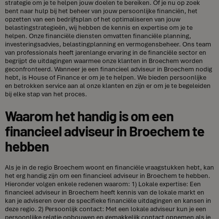
strategie om je te helpen jouw doelen te bereiken. Of je nu op zoek
bent naar hulp bij het beheer van jouw persoonlijke financiën, het
opzetten van een bedrijfsplan of het optimaliseren van jouw
belastingstrategieën, wij hebben de kennis en expertise om je te
helpen. Onze financiële diensten omvatten financiële planning,
investeringsadvies, belastingplanning en vermogensbeheer. Ons team
van professionals heeft jarenlange ervaring in de financiële sector en
begrijpt de uitdagingen waarmee onze klanten in Broechem worden
geconfronteerd. Wanneer je een financieel adviseur in Broechem nodig
hebt, is House of Finance er om je te helpen. We bieden persoonlijke
en betrokken service aan al onze klanten en zijn er om je te begeleiden
bij elke stap van het proces.
Waarom het handig is om een
financieel adviseur in Broechem te
hebben
Als je in de regio Broechem woont en financiële vraagstukken hebt, kan
het erg handig zijn om een financieel adviseur in Broechem te hebben.
Hieronder volgen enkele redenen waarom: 1) Lokale expertise: Een
financieel adviseur in Broechem heeft kennis van de lokale markt en
kan je adviseren over de specifieke financiële uitdagingen en kansen in
deze regio. 2) Persoonlijk contact: Met een lokale adviseur kun je een
persoonlijke relatie opbouwen en gemakkelijk contact opnemen als je