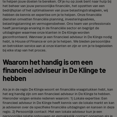
te helpen jouw doelen te bereiken. Of je nu op zoek bent naar hulp bij
het beheer van jouw persoonlijke financiën, het opzetten van een
bedrijfsplan of het optimaliseren van jouw belastingstrategieën, wij
hebben de kennis en expertise om je te helpen. Onze financiële
diensten omvatten financiële planning, investeringsadvies,
belastingplanning en vermogensbeheer. Ons team van professionals
heeft jarenlange ervaring in de financiële sector en begrijpt de
uitdagingen waarmee onze klanten in De Klinge worden
geconfronteerd. Wanneer je een financieel adviseur in De Klinge nodig
hebt, is House of Finance er om je te helpen. We bieden persoonlijke
en betrokken service aan al onze klanten en zijn er om je te begeleiden
bij elke stap van het proces.
Waarom het handig is om een
financieel adviseur in De Klinge te
hebben
Als je in de regio De Klinge woont en financiële vraagstukken hebt, kan
het erg handig zijn om een financieel adviseur in De Klinge te hebben.
Hieronder volgen enkele redenen waarom: 1) Lokale expertise: Een
financieel adviseur in De Klinge heeft kennis van de lokale markt en kan
je adviseren over de specifieke financiële uitdagingen en kansen in deze
regio. 2) Persoonlijk contact: Met een lokale adviseur kun je een
persoonlijke relatie opbouwen en gemakkelijk contact opnemen als je