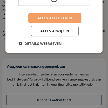
dat financieel adviseurs duur zijn. Dit is niet altijd het geval. De kosten
van een financieel adviseur kunnen variëren, afhankelijk van de
diensten die u nodig heeft en uw financiële situatie. Bij House of
Finance bieden wij betaalbare tarieven voor onze financiële
ALLES ACCEPTEREN
adviesdiensten, zodat u uw financiën kunt optimaliseren zonder uw
budget te overschrijden. Kortom, laat u niet misleiden door de
misvattingen over financieel adviseurs. Als u op zoek bent naar
professioneel en betrouwbaar financieel advies in De Klinge, neem dan
ALLES AFWIJZEN
contact op met House of Finance. Wij staan klaar om u te helpen uw
financiële doelen te bereiken.
DETAILS WEERGEVEN
Vraag een kennismakingsgesprek aan
Interesse in onze diensten voor ondernemers en
bedrijfsleiders? Vraag vrijblijvend een kennismakingsgesprek aan
en krijg direct inzichten in jouw financiële mogelijkheden.
GESPREK AANVRAGEN