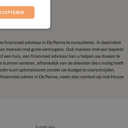
ACCEPTEREN
 financieel adviseur in De Panne te consulteren. In deze tekst
jn voor mensen met grote vermogens. Ook mensen met een beperkt
of een huis, een financieel adviseur kan u helpen uw doelen te
eur kunnen variëren, afhankelijk van de diensten die u nodig heeft
nciën kunt optimaliseren zonder uw budget te overschrijden.
ar financieel advies in De Panne, neem dan contact op met House
E-mail ons