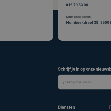
016 79 53 00
Kom eens langs
Mombeekdreef 38, 3500 
Schrijf je in op onze nieuwsb
Door op de bovenstaande knop te klik
Diensten
T