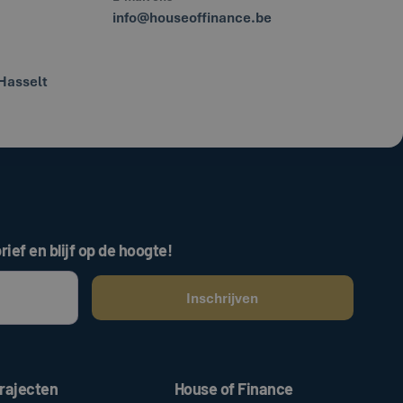
info@houseoffinance.be
Hasselt
rief en blijf op de hoogte!
ken, gaat u akkoord met onze
.
algemene voorwaarden
rajecten
House of Finance