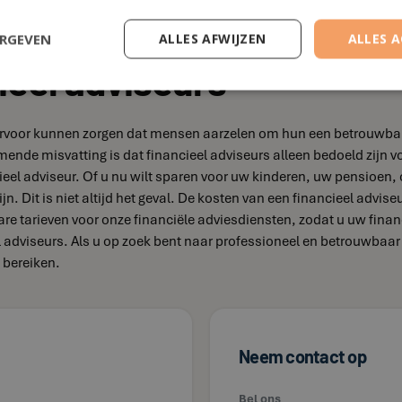
ERGEVEN
ALLES AFWIJZEN
ALLES 
ieel adviseurs
e ervoor kunnen zorgen dat mensen aarzelen om hun een betrouwbare
omende misvatting is dat financieel adviseurs alleen bedoeld zi
eel adviseur. Of u nu wilt sparen voor uw kinderen, uw pensioen, 
jn. Dit is niet altijd het geval. De kosten van een financieel advis
bare tarieven voor onze financiële adviesdiensten, zodat u uw fina
el adviseurs. Als u op zoek bent naar professioneel en betrouwba
 bereiken.
Neem contact op
Bel ons