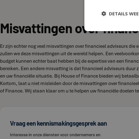
DETAILS WE
Misvattingen over financ
Er zijn echter nog veel misvattingen over financieel adviseurs di
zullen we deze misvattingen uit de wereld helpen. Een veelvoork
budget kunnen echter baat hebben bij de expertise van een financi
bereiken. Een andere misvatting is dat financieel adviseurs duur zi
en uw financiële situatie. Bij House of Finance bieden wij betaal
Kortom, laat u niet misleiden door de misvattingen over financie
of Finance. Wij staan klaar om u te helpen uw financiële doelen te
Vraag een kennismakingsgesprek aan
Interesse in onze diensten voor ondernemers en