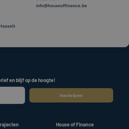
info@houseoffinance.be
Hasselt
rief en blijf op de hoogte!
ken, gaat u akkoord met onze
.
algemene voorwaarden
rajecten
House of Finance