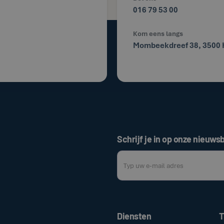
016 79 53 00
Kom eens langs
Mombeekdreef 38, 3500 
Schrijf je in op onze nieuwsb
Door op de bovenstaande knop te klik
Diensten
T