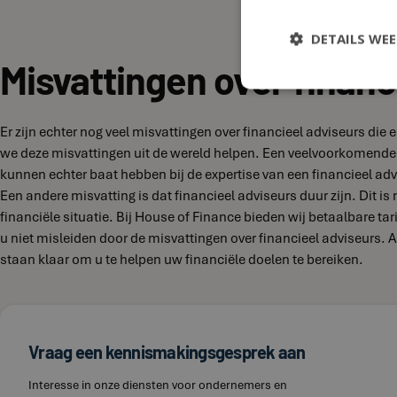
DETAILS WE
Misvattingen over financ
Er zijn echter nog veel misvattingen over financieel adviseurs di
we deze misvattingen uit de wereld helpen. Een veelvoorkomende 
kunnen echter baat hebben bij de expertise van een financieel adv
Een andere misvatting is dat financieel adviseurs duur zijn. Dit is
financiële situatie. Bij House of Finance bieden wij betaalbare t
u niet misleiden door de misvattingen over financieel adviseurs.
staan klaar om u te helpen uw financiële doelen te bereiken.
Vraag een kennismakingsgesprek aan
Interesse in onze diensten voor ondernemers en