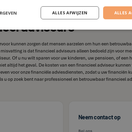
ERGEVEN
ALLES AFWIJZEN
ALLES 
ieel adviseurs
e ervoor kunnen zorgen dat mensen aarzelen om hun een betrouwbare 
misvatting is dat financieel adviseurs alleen bedoeld zijn voor
iseur. Of u nu wilt sparen voor uw kinderen, uw pensioen, of een h
 niet altijd het geval. De kosten van een financieel adviseur kunnen
arieven voor onze financiële adviesdiensten, zodat u uw financiën 
 Als u op zoek bent naar professioneel en betrouwbaar financieel 
Neem contact op
Bel ons