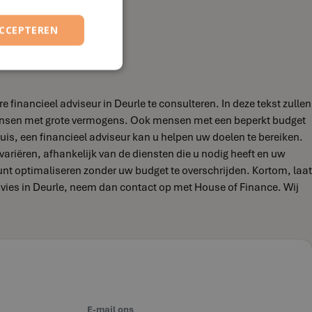
ACCEPTEREN
financieel adviseur in Deurle te consulteren. In deze tekst zullen
 mensen met grote vermogens. Ook mensen met een beperkt budget
uis, een financieel adviseur kan u helpen uw doelen te bereiken.
 variëren, afhankelijk van de diensten die u nodig heeft en uw
kunt optimaliseren zonder uw budget te overschrijden. Kortom, laat
advies in Deurle, neem dan contact op met House of Finance. Wij
E-mail ons