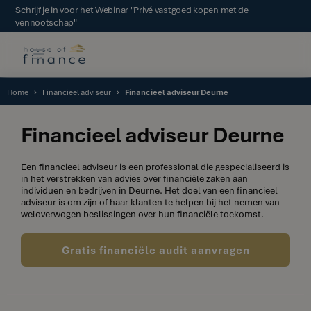
Schrijf je in voor het Webinar "Privé vastgoed kopen met de
vennootschap"
Home
Financieel adviseur
Financieel adviseur Deurne
Financieel adviseur Deurne
Een financieel adviseur is een professional die gespecialiseerd is
in het verstrekken van advies over financiële zaken aan
individuen en bedrijven in Deurne. Het doel van een financieel
adviseur is om zijn of haar klanten te helpen bij het nemen van
weloverwogen beslissingen over hun financiële toekomst.
Gratis financiële audit aanvragen