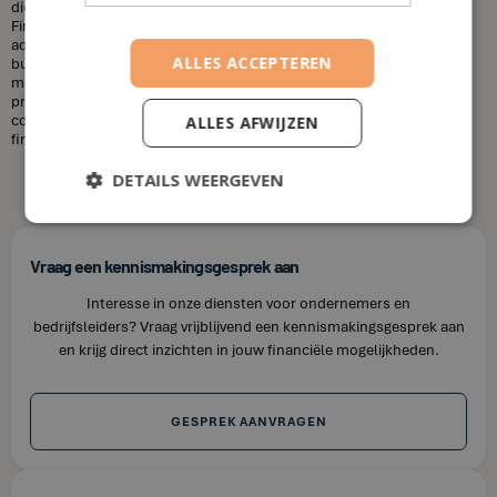
diensten die u nodig heeft en uw financiële situatie. Bij House of
Finance bieden wij betaalbare tarieven voor onze financiële
adviesdiensten, zodat u uw financiën kunt optimaliseren zonder uw
ALLES ACCEPTEREN
budget te overschrijden. Kortom, laat u niet misleiden door de
misvattingen over financieel adviseurs. Als u op zoek bent naar
professioneel en betrouwbaar financieel advies in Deurne, neem dan
contact op met House of Finance. Wij staan klaar om u te helpen uw
ALLES AFWIJZEN
financiële doelen te bereiken.
DETAILS WEERGEVEN
Vraag een kennismakingsgesprek aan
Interesse in onze diensten voor ondernemers en
bedrijfsleiders? Vraag vrijblijvend een kennismakingsgesprek aan
en krijg direct inzichten in jouw financiële mogelijkheden.
GESPREK AANVRAGEN