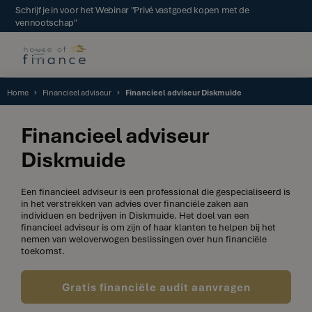
Schrijf je in voor het Webinar "Privé vastgoed kopen met de
vennootschap"
Home
Financieel adviseur
Financieel adviseur Diskmuide
Financieel adviseur
Diskmuide
Een financieel adviseur is een professional die gespecialiseerd is
in het verstrekken van advies over financiële zaken aan
individuen en bedrijven in Diskmuide. Het doel van een
financieel adviseur is om zijn of haar klanten te helpen bij het
nemen van weloverwogen beslissingen over hun financiële
toekomst.
Gratis financiële audit aanvragen