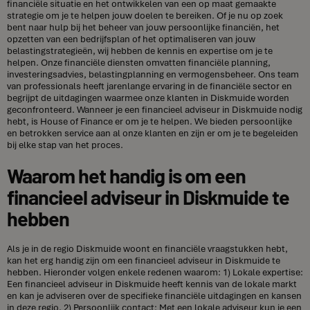
financiële situatie en het ontwikkelen van een op maat gemaakte
strategie om je te helpen jouw doelen te bereiken. Of je nu op zoek
bent naar hulp bij het beheer van jouw persoonlijke financiën, het
opzetten van een bedrijfsplan of het optimaliseren van jouw
belastingstrategieën, wij hebben de kennis en expertise om je te
helpen. Onze financiële diensten omvatten financiële planning,
investeringsadvies, belastingplanning en vermogensbeheer. Ons team
van professionals heeft jarenlange ervaring in de financiële sector en
begrijpt de uitdagingen waarmee onze klanten in Diskmuide worden
geconfronteerd. Wanneer je een financieel adviseur in Diskmuide nodig
hebt, is House of Finance er om je te helpen. We bieden persoonlijke
en betrokken service aan al onze klanten en zijn er om je te begeleiden
bij elke stap van het proces.
Waarom het handig is om een
financieel adviseur in Diskmuide te
hebben
Als je in de regio Diskmuide woont en financiële vraagstukken hebt,
kan het erg handig zijn om een financieel adviseur in Diskmuide te
hebben. Hieronder volgen enkele redenen waarom: 1) Lokale expertise:
Een financieel adviseur in Diskmuide heeft kennis van de lokale markt
en kan je adviseren over de specifieke financiële uitdagingen en kansen
in deze regio. 2) Persoonlijk contact: Met een lokale adviseur kun je een