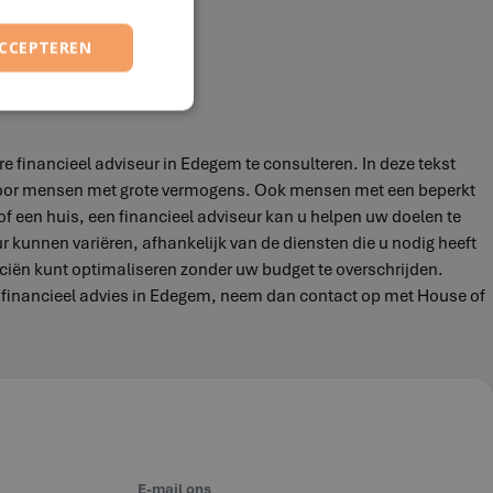
ACCEPTEREN
e financieel adviseur in Edegem te consulteren. In deze tekst
jn voor mensen met grote vermogens. Ook mensen met een beperkt
of een huis, een financieel adviseur kan u helpen uw doelen te
eur kunnen variëren, afhankelijk van de diensten die u nodig heeft
nciën kunt optimaliseren zonder uw budget te overschrijden.
ar financieel advies in Edegem, neem dan contact op met House of
E-mail ons