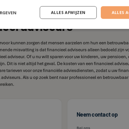
ERGEVEN
ALLES AFWIJZEN
ALLES 
ieel adviseurs
ie ervoor kunnen zorgen dat mensen aarzelen om hun een betrouwbar
omende misvatting is dat financieel adviseurs alleen bedoeld zi
eel adviseur. Of u nu wilt sparen voor uw kinderen, uw pensioen, 
jn. Dit is niet altijd het geval. De kosten van een financieel advis
bare tarieven voor onze financiële adviesdiensten, zodat u uw fina
el adviseurs. Als u op zoek bent naar professioneel en betrouwba
ereiken.
Neem contact op
Bel ons