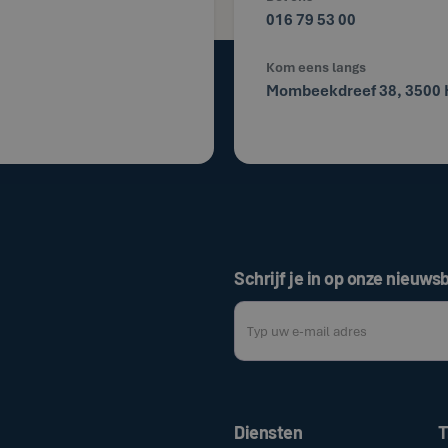
016 79 53 00
Kom eens langs
Mombeekdreef 38, 3500 
Schrijf je in op onze nieuwsb
Door op de bovenstaande knop te klik
Diensten
T