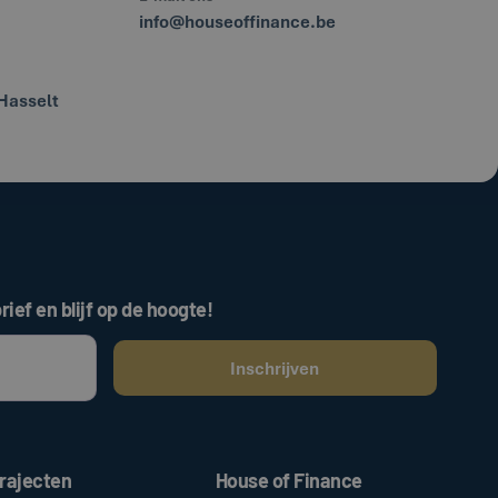
info@houseoffinance.be
Hasselt
rief en blijf op de hoogte!
ken, gaat u akkoord met onze
.
algemene voorwaarden
rajecten
House of Finance