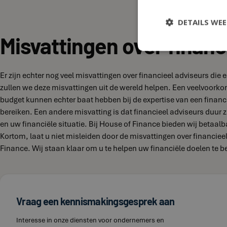
DETAILS WE
Misvattingen over financ
Er zijn echter nog veel misvattingen over financieel adviseurs d
zullen we deze misvattingen uit de wereld helpen. Een veelvoork
budget kunnen echter baat hebben bij de expertise van een financi
bereiken. Een andere misvatting is dat financieel adviseurs duur zi
en uw financiële situatie. Bij House of Finance bieden wij betaal
Kortom, laat u niet misleiden door de misvattingen over financie
Finance. Wij staan klaar om u te helpen uw financiële doelen te b
Vraag een kennismakingsgesprek aan
Interesse in onze diensten voor ondernemers en