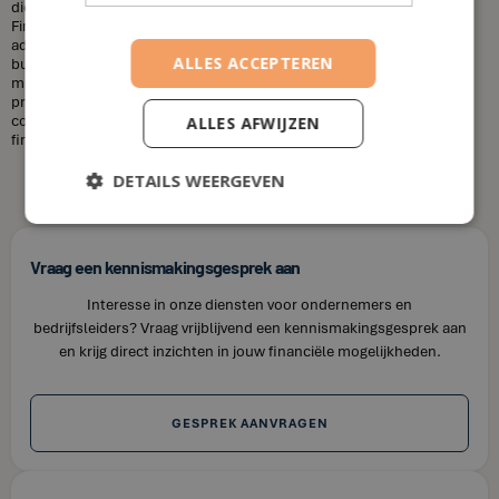
diensten die u nodig heeft en uw financiële situatie. Bij House of
Finance bieden wij betaalbare tarieven voor onze financiële
adviesdiensten, zodat u uw financiën kunt optimaliseren zonder uw
ALLES ACCEPTEREN
budget te overschrijden. Kortom, laat u niet misleiden door de
misvattingen over financieel adviseurs. Als u op zoek bent naar
professioneel en betrouwbaar financieel advies in Egem, neem dan
contact op met House of Finance. Wij staan klaar om u te helpen uw
ALLES AFWIJZEN
financiële doelen te bereiken.
DETAILS WEERGEVEN
Vraag een kennismakingsgesprek aan
Interesse in onze diensten voor ondernemers en
bedrijfsleiders? Vraag vrijblijvend een kennismakingsgesprek aan
en krijg direct inzichten in jouw financiële mogelijkheden.
GESPREK AANVRAGEN