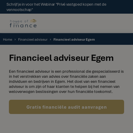
Schrijf je in voor het Webinar "Privé vastgoed kopen met de
vennootschap"
Home
Financieel adviseur
Financieel adviseur Egem
Financieel adviseur Egem
Een financieel adviseur is een professional die gespecialiseerd is
in het verstrekken van advies over financiële zaken aan
individuen en bedrijven in Egem. Het doel van een financieel
adviseur is om zijn of haar klanten te helpen bij het nemen van
weloverwogen beslissingen over hun financiële toekomst.
Gratis financiële audit aanvragen