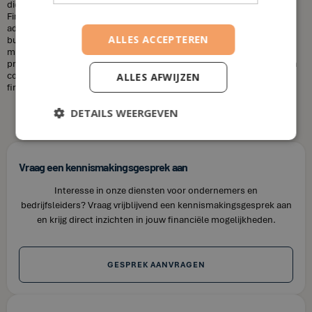
diensten die u nodig heeft en uw financiële situatie. Bij House of
Finance bieden wij betaalbare tarieven voor onze financiële
adviesdiensten, zodat u uw financiën kunt optimaliseren zonder uw
ALLES ACCEPTEREN
budget te overschrijden. Kortom, laat u niet misleiden door de
misvattingen over financieel adviseurs. Als u op zoek bent naar
professioneel en betrouwbaar financieel advies in Eliksem, neem dan
contact op met House of Finance. Wij staan klaar om u te helpen uw
ALLES AFWIJZEN
financiële doelen te bereiken.
DETAILS WEERGEVEN
Vraag een kennismakingsgesprek aan
Interesse in onze diensten voor ondernemers en
bedrijfsleiders? Vraag vrijblijvend een kennismakingsgesprek aan
en krijg direct inzichten in jouw financiële mogelijkheden.
GESPREK AANVRAGEN