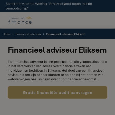
Schrijf je in voor het Webinar "Privé vastgoed kopen met de
vennootschap"
Home
Financieel adviseur
Financieel adviseur Eliksem
Financieel adviseur Eliksem
Een financieel adviseur is een professional die gespecialiseerd is
in het verstrekken van advies over financiële zaken aan
individuen en bedrijven in Eliksem. Het doel van een financieel
adviseur is om zijn of haar klanten te helpen bij het nemen van
weloverwogen beslissingen over hun financiële toekomst.
Gratis financiële audit aanvragen