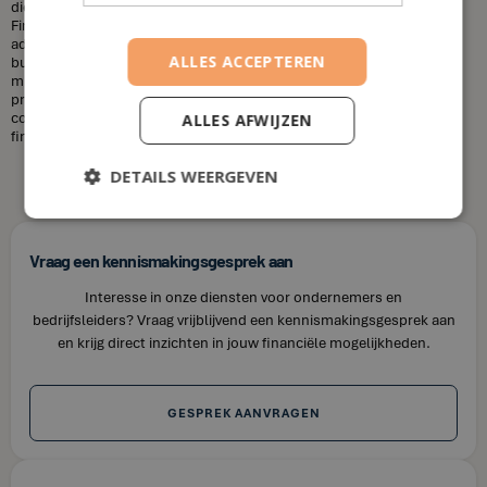
diensten die u nodig heeft en uw financiële situatie. Bij House of
Finance bieden wij betaalbare tarieven voor onze financiële
adviesdiensten, zodat u uw financiën kunt optimaliseren zonder uw
ALLES ACCEPTEREN
budget te overschrijden. Kortom, laat u niet misleiden door de
misvattingen over financieel adviseurs. Als u op zoek bent naar
professioneel en betrouwbaar financieel advies in Ellikom, neem dan
contact op met House of Finance. Wij staan klaar om u te helpen uw
ALLES AFWIJZEN
financiële doelen te bereiken.
DETAILS WEERGEVEN
Vraag een kennismakingsgesprek aan
Interesse in onze diensten voor ondernemers en
bedrijfsleiders? Vraag vrijblijvend een kennismakingsgesprek aan
en krijg direct inzichten in jouw financiële mogelijkheden.
GESPREK AANVRAGEN