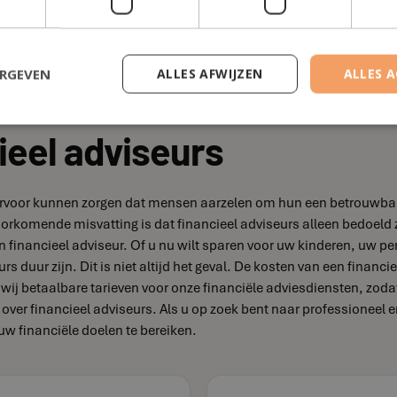
n en overleg. 5) Flexibel: Een lokale adviseur kan flexibel zijn i
shoven staan onze financiële adviseurs klaar om jou te helpen me
ben de kennis en expertise om jou te helpen de juiste keuzes te 
ERGEVEN
ALLES AFWIJZEN
ALLES 
ieel adviseurs
ie ervoor kunnen zorgen dat mensen aarzelen om hun een betrouwba
lvoorkomende misvatting is dat financieel adviseurs alleen bedoe
 financieel adviseur. Of u nu wilt sparen voor uw kinderen, uw pe
rs duur zijn. Dit is niet altijd het geval. De kosten van een financ
n wij betaalbare tarieven voor onze financiële adviesdiensten, zod
n over financieel adviseurs. Als u op zoek bent naar professione
uw financiële doelen te bereiken.