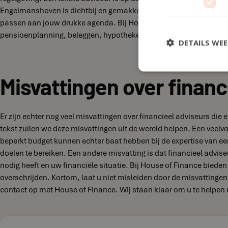
Engelmanshoven is dichtbij en gemakkelijk bereikbaar voor afsprake
passen aan jouw drukke agenda. Bij House of Finance in Engelman
pensioenplanning, beleggen, hypotheken of verzekeringen, wij heb
DETAILS WE
Misvattingen over financ
Er zijn echter nog veel misvattingen over financieel adviseurs d
tekst zullen we deze misvattingen uit de wereld helpen. Een vee
beperkt budget kunnen echter baat hebben bij de expertise van een
doelen te bereiken. Een andere misvatting is dat financieel adviseu
nodig heeft en uw financiële situatie. Bij House of Finance biede
overschrijden. Kortom, laat u niet misleiden door de misvattinge
contact op met House of Finance. Wij staan klaar om u te helpen 