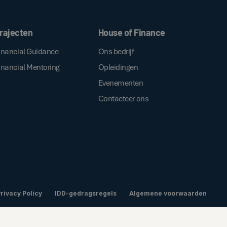
ken, gaat u akkoord met onze
.
algemene voorwaarden
rajecten
House of Finance
inancial Guidance
Ons bedrijf
inancial Mentoring
Opleidingen
Evenementen
Contacteer ons
rivacy Policy
IDD-gedragsregels
Algemene voorwaarden