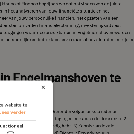
j House of Finance begrijpen we dat het vinden van de juiste
s in het analyseren van jouw financiële situatie en het
heer van jouw persoonlijke financiën, het opzetten van een
e diensten omvatten financiële planning, investeringsadvies,
t de uitdagingen waarmee onze klanten in Engelmanshoven worden
 persoonlijke en betrokken service aan al onze klanten en zijn er
r in Engelmanshoven te
×
ze website te
Engelmanshoven te hebben. Hieronder volgen enkele redenen
Lees verder
e specifieke financiële uitdagingen en kansen in deze regio. 2)
n hebt of ondersteuning nodig hebt. 3) Kennis van lokale
unctioneel
n de regio Engelmanshoven. 4) Dichtbij: Een adviseur in