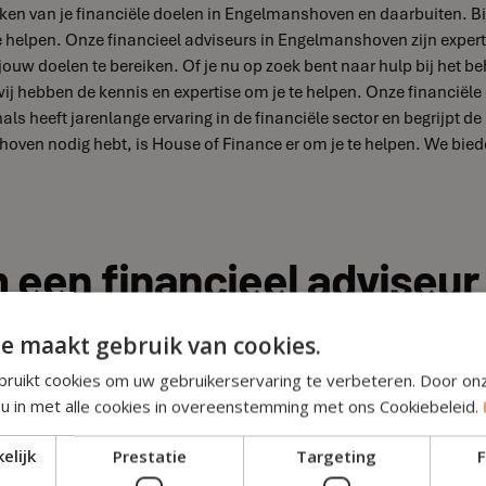
eiken van je financiële doelen in Engelmanshoven en daarbuiten. Bi
te helpen. Onze financieel adviseurs in Engelmanshoven zijn expert
uw doelen te bereiken. Of je nu op zoek bent naar hulp bij het be
wij hebben de kennis en expertise om je te helpen. Onze financiël
ls heeft jarenlange ervaring in de financiële sector en begrijp
ven nodig hebt, is House of Finance er om je te helpen. We bieden
 een financieel adviseu
e maakt gebruik van cookies.
ruikt cookies om uw gebruikerservaring te verbeteren. Door on
ken hebt, kan het erg handig zijn om een financieel adviseur in 
 u in met alle cookies in overeenstemming met ons Cookiebeleid.
hoven heeft kennis van de lokale markt en kan je adviseren over d
ijke relatie opbouwen en gemakkelijk contact opnemen als je vrage
elijk
Prestatie
Targeting
F
voorschriften die van toepassing zijn op jouw financiële situatie i