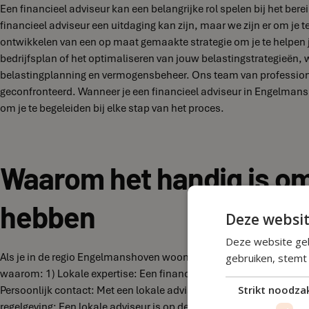
Een financieel adviseur kan een belangrijke rol spelen bij het ber
financieel adviseur een uitdaging kan zijn, maar we zijn er om je 
ontwikkelen van een op maat gemaakte strategie om je te helpen jo
bedrijfsplan of het optimaliseren van jouw belastingstrategieën, 
belastingplanning en vermogensbeheer. Ons team van professiona
geconfronteerd. Wanneer je een financieel adviseur in Engelmansho
om je te begeleiden bij elke stap van het proces.
Waarom het handig is om
hebben
Deze websit
Deze website geb
Als je in de regio Engelmanshoven woont en financiële vraagstuk
gebruiken, stemt
waarom: 1) Lokale expertise: Een financieel adviseur in Engelmans
Persoonlijk contact: Met een lokale adviseur kun je een persoonl
Strikt noodzak
regelgeving: Een lokale adviseur is op de hoogte van de regels en 