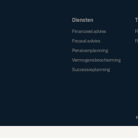
Door op de bovenstaande knop te klik
Diensten
T
Financieel advies
F
Fiscaal advies
F
Pensioenplanning
Vermogensbescherming
Successieplanning
P