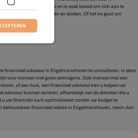
n het plannen van afspraken en is vaak bereid om zich aan te
t al jouw financiële vragen en doelen. Of het nu gaat om
maken.
ACCEPTEREN
re financieel adviseur in Engelmanshoven te consulteren. In deze
ld zijn voor mensen met grote vermogens. Ook mensen met een
nsioen, of een huis, een financieel adviseur kan u helpen uw
ieel adviseur kunnen variëren, afhankelijk van de diensten die u
at u uw financiën kunt optimaliseren zonder uw budget te
el en betrouwbaar financieel advies in Engelmanshoven, neem dan