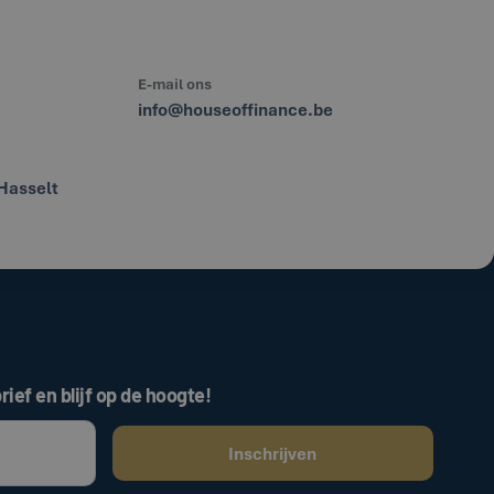
E-mail ons
info@houseoffinance.be
Hasselt
rief en blijf op de hoogte!