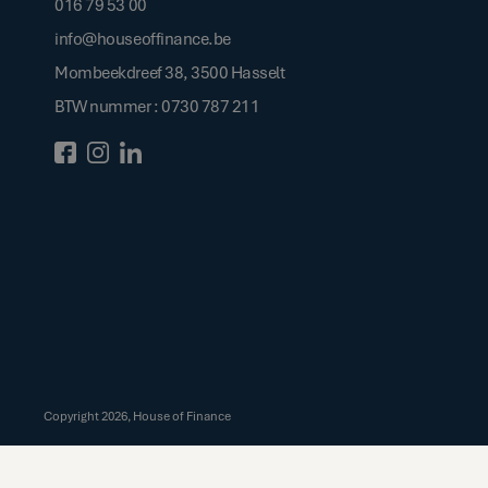
016 79 53 00
info@houseoffinance.be
Mombeekdreef 38, 3500 Hasselt
BTW nummer : 0730 787 211
Copyright
2026
, House of Finance