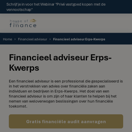
Schrijf je in voor het Webinar "Privé vastgoed kopen met de
vennootschap"
Home
Financieel adviseur
Financieel adviseur Erps-Kwerps
Financieel adviseur Erps-
Kwerps
Een financieel adviseur is een professional die gespecialiseerd is
in het verstrekken van advies over financiële zaken aan
individuen en bedrijven in Erps-Kwerps. Het doel van een
financieel adviseur is om zijn of haar klanten te helpen bij het
nemen van weloverwogen beslissingen over hun financiële
toekomst.
Gratis financiële audit aanvragen