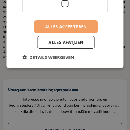
wilt sparen voor uw kinderen, uw pensioen, of een huis, een financieel
adviseur kan u helpen uw doelen te bereiken. Een andere misvatting is
dat financieel adviseurs duur zijn. Dit is niet altijd het geval. De kosten
van een financieel adviseur kunnen variëren, afhankelijk van de
diensten die u nodig heeft en uw financiële situatie. Bij House of
ALLES ACCEPTEREN
Finance bieden wij betaalbare tarieven voor onze financiële
adviesdiensten, zodat u uw financiën kunt optimaliseren zonder uw
budget te overschrijden. Kortom, laat u niet misleiden door de
misvattingen over financieel adviseurs. Als u op zoek bent naar
ALLES AFWIJZEN
professioneel en betrouwbaar financieel advies in Erps-Kwerps, neem
dan contact op met House of Finance. Wij staan klaar om u te helpen
uw financiële doelen te bereiken.
DETAILS WEERGEVEN
Vraag een kennismakingsgesprek aan
Interesse in onze diensten voor ondernemers en
bedrijfsleiders? Vraag vrijblijvend een kennismakingsgesprek aan
en krijg direct inzichten in jouw financiële mogelijkheden.