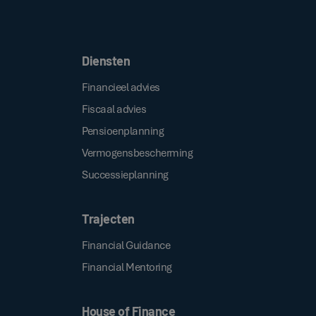
Door op de bovenstaande knop te klikken, gaat u akkoord met onze
.
algemene voorwaarden
Diensten
Financieel advies
Fiscaal advies
Pensioenplanning
Vermogensbescherming
Successieplanning
Trajecten
Financial Guidance
Financial Mentoring
House of Finance