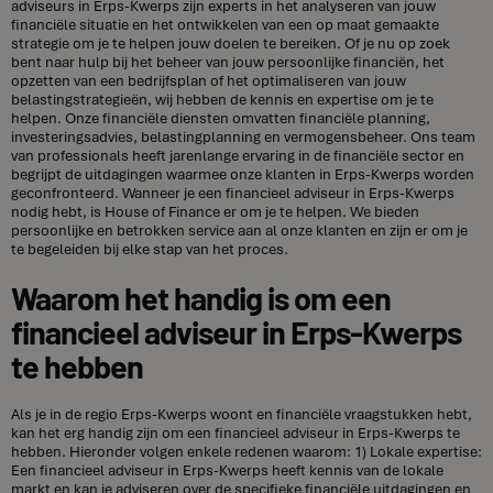
adviseurs in Erps-Kwerps zijn experts in het analyseren van jouw
financiële situatie en het ontwikkelen van een op maat gemaakte
strategie om je te helpen jouw doelen te bereiken. Of je nu op zoek
bent naar hulp bij het beheer van jouw persoonlijke financiën, het
opzetten van een bedrijfsplan of het optimaliseren van jouw
belastingstrategieën, wij hebben de kennis en expertise om je te
helpen. Onze financiële diensten omvatten financiële planning,
investeringsadvies, belastingplanning en vermogensbeheer. Ons team
van professionals heeft jarenlange ervaring in de financiële sector en
begrijpt de uitdagingen waarmee onze klanten in Erps-Kwerps worden
geconfronteerd. Wanneer je een financieel adviseur in Erps-Kwerps
nodig hebt, is House of Finance er om je te helpen. We bieden
persoonlijke en betrokken service aan al onze klanten en zijn er om je
te begeleiden bij elke stap van het proces.
Waarom het handig is om een
financieel adviseur in Erps-Kwerps
te hebben
Als je in de regio Erps-Kwerps woont en financiële vraagstukken hebt,
kan het erg handig zijn om een financieel adviseur in Erps-Kwerps te
hebben. Hieronder volgen enkele redenen waarom: 1) Lokale expertise:
Een financieel adviseur in Erps-Kwerps heeft kennis van de lokale
markt en kan je adviseren over de specifieke financiële uitdagingen en