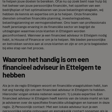
te helpen jouw doelen te bereiken. Of je nu op zoek bent naar hulp bij
het beheer van jouw persoonlijke financiën, het opzetten van een
bedrijfsplan of het optimaliseren van jouw belastingstrategieën, wij
hebben de kennis en expertise om je te helpen. Onze financiële
diensten omvatten financiële planning, investeringsadvies,
belastingplanning en vermogensbeheer. Ons team van professionals
heeft jarenlange ervaring in de financiële sector en begrijpt de
uitdagingen waarmee onze klanten in Ettelgem worden
geconfronteerd. Wanneer je een financieel adviseur in Ettelgem nodig
hebt, is House of Finance er om je te helpen. We bieden persoonlijke
en betrokken service aan al onze klanten en zijn er om je te begeleiden
bij elke stap van het proces.
Waarom het handig is om een
financieel adviseur in Ettelgem te
hebben
Als je in de regio Ettelgem woont en financiële vraagstukken hebt, kan
het erg handig zijn om een financieel adviseur in Ettelgem te hebben.
Hieronder volgen enkele redenen waarom: 1) Lokale expertise: Een
financieel adviseur in Ettelgem heeft kennis van de lokale markt en kan
je adviseren over de specifieke financiële uitdagingen en kansen in deze
regio. 2) Persoonlijk contact: Met een lokale adviseur kun je een
persoonlijke relatie opbouwen en gemakkelijk contact opnemen als je