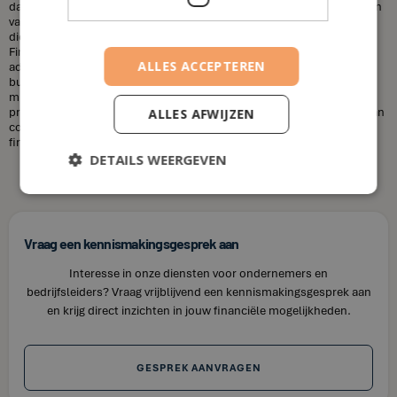
dat financieel adviseurs duur zijn. Dit is niet altijd het geval. De kosten
van een financieel adviseur kunnen variëren, afhankelijk van de
diensten die u nodig heeft en uw financiële situatie. Bij House of
Finance bieden wij betaalbare tarieven voor onze financiële
ALLES ACCEPTEREN
adviesdiensten, zodat u uw financiën kunt optimaliseren zonder uw
budget te overschrijden. Kortom, laat u niet misleiden door de
misvattingen over financieel adviseurs. Als u op zoek bent naar
professioneel en betrouwbaar financieel advies in Ettelgem, neem dan
ALLES AFWIJZEN
contact op met House of Finance. Wij staan klaar om u te helpen uw
financiële doelen te bereiken.
DETAILS WEERGEVEN
Vraag een kennismakingsgesprek aan
Interesse in onze diensten voor ondernemers en
bedrijfsleiders? Vraag vrijblijvend een kennismakingsgesprek aan
en krijg direct inzichten in jouw financiële mogelijkheden.
GESPREK AANVRAGEN