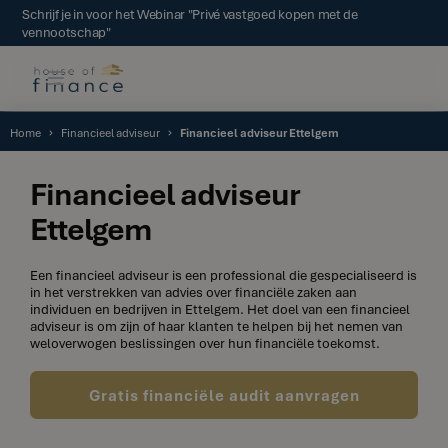
Schrijf je in voor het Webinar "Privé vastgoed kopen met de
vennootschap"
Home
Financieel adviseur
Financieel adviseur Ettelgem
Financieel adviseur
Ettelgem
Een financieel adviseur is een professional die gespecialiseerd is
in het verstrekken van advies over financiële zaken aan
individuen en bedrijven in Ettelgem. Het doel van een financieel
adviseur is om zijn of haar klanten te helpen bij het nemen van
weloverwogen beslissingen over hun financiële toekomst.
Gratis financiële audit aanvragen