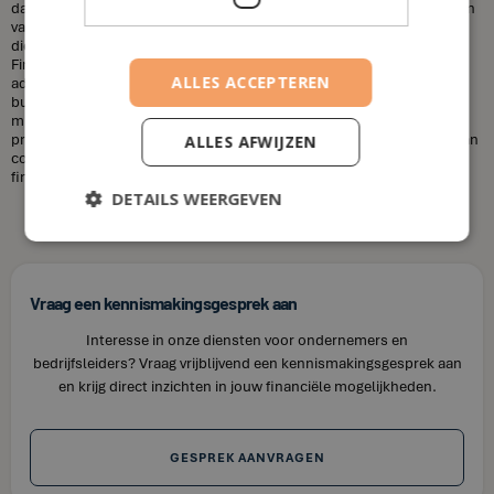
dat financieel adviseurs duur zijn. Dit is niet altijd het geval. De kosten
van een financieel adviseur kunnen variëren, afhankelijk van de
diensten die u nodig heeft en uw financiële situatie. Bij House of
Finance bieden wij betaalbare tarieven voor onze financiële
ALLES ACCEPTEREN
adviesdiensten, zodat u uw financiën kunt optimaliseren zonder uw
budget te overschrijden. Kortom, laat u niet misleiden door de
misvattingen over financieel adviseurs. Als u op zoek bent naar
professioneel en betrouwbaar financieel advies in Gelinden, neem dan
ALLES AFWIJZEN
contact op met House of Finance. Wij staan klaar om u te helpen uw
financiële doelen te bereiken.
DETAILS WEERGEVEN
Vraag een kennismakingsgesprek aan
Interesse in onze diensten voor ondernemers en
bedrijfsleiders? Vraag vrijblijvend een kennismakingsgesprek aan
en krijg direct inzichten in jouw financiële mogelijkheden.
GESPREK AANVRAGEN