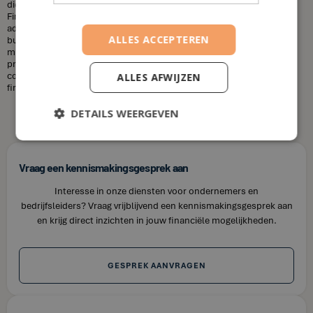
diensten die u nodig heeft en uw financiële situatie. Bij House of
Finance bieden wij betaalbare tarieven voor onze financiële
adviesdiensten, zodat u uw financiën kunt optimaliseren zonder uw
ALLES ACCEPTEREN
budget te overschrijden. Kortom, laat u niet misleiden door de
misvattingen over financieel adviseurs. Als u op zoek bent naar
professioneel en betrouwbaar financieel advies in Gestel, neem dan
contact op met House of Finance. Wij staan klaar om u te helpen uw
ALLES AFWIJZEN
financiële doelen te bereiken.
DETAILS WEERGEVEN
Vraag een kennismakingsgesprek aan
Interesse in onze diensten voor ondernemers en
bedrijfsleiders? Vraag vrijblijvend een kennismakingsgesprek aan
en krijg direct inzichten in jouw financiële mogelijkheden.
GESPREK AANVRAGEN