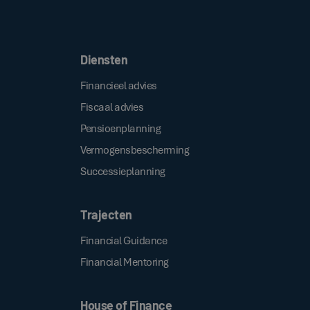
Door op de bovenstaande knop te klikken, gaat u akkoord met onze
.
algemene voorwaarden
Diensten
Financieel advies
Fiscaal advies
Pensioenplanning
Vermogensbescherming
Successieplanning
Trajecten
Financial Guidance
Financial Mentoring
House of Finance