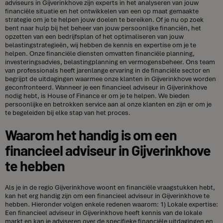
adviseurs in Gijverinkhove zijn experts in het analyseren van jouw
financiële situatie en het ontwikkelen van een op maat gemaakte
strategie om je te helpen jouw doelen te bereiken. Of je nu op zoek
bent naar hulp bij het beheer van jouw persoonlijke financiën, het
opzetten van een bedrijfsplan of het optimaliseren van jouw
belastingstrategieën, wij hebben de kennis en expertise om je te
helpen. Onze financiële diensten omvatten financiële planning,
investeringsadvies, belastingplanning en vermogensbeheer. Ons team
van professionals heeft jarenlange ervaring in de financiële sector en
begrijpt de uitdagingen waarmee onze klanten in Gijverinkhove worden
geconfronteerd. Wanneer je een financieel adviseur in Gijverinkhove
nodig hebt, is House of Finance er om je te helpen. We bieden
persoonlijke en betrokken service aan al onze klanten en zijn er om je
te begeleiden bij elke stap van het proces.
Waarom het handig is om een
financieel adviseur in Gijverinkhove
te hebben
Als je in de regio Gijverinkhove woont en financiële vraagstukken hebt,
kan het erg handig zijn om een financieel adviseur in Gijverinkhove te
hebben. Hieronder volgen enkele redenen waarom: 1) Lokale expertise:
Een financieel adviseur in Gijverinkhove heeft kennis van de lokale
markt en kan je adviseren over de specifieke financiële uitdagingen en