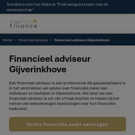
Schrijf je in voor het Webinar "Privé vastgoed kopen met de
vennootschap"
Home
Financieel adviseur
Financieel adviseur Gijverinkhove
Financieel adviseur
Gijverinkhove
Een financieel adviseur is een professional die gespecialiseerd is
in het verstrekken van advies over financiële zaken aan
individuen en bedrijven in Gijverinkhove. Het doel van een
financieel adviseur is om zijn of haar klanten te helpen bij het
nemen van weloverwogen beslissingen over hun financiële
toekomst.
Gratis financiële audit aanvragen