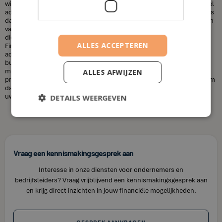
wilt sparen voor uw kinderen, uw pensioen, of een huis, een financieel
adviseur kan u helpen uw doelen te bereiken. Een andere misvatting is
dat financieel adviseurs duur zijn. Dit is niet altijd het geval. De kosten
van een financieel adviseur kunnen variëren, afhankelijk van de
diensten die u nodig heeft en uw financiële situatie. Bij House of
ALLES ACCEPTEREN
Finance bieden wij betaalbare tarieven voor onze financiële
adviesdiensten, zodat u uw financiën kunt optimaliseren zonder uw
budget te overschrijden. Kortom, laat u niet misleiden door de
misvattingen over financieel adviseurs. Als u op zoek bent naar
ALLES AFWIJZEN
professioneel en betrouwbaar financieel advies in Gijverinkhove, neem
dan contact op met House of Finance. Wij staan klaar om u te helpen
uw financiële doelen te bereiken.
DETAILS WEERGEVEN
Vraag een kennismakingsgesprek aan
Interesse in onze diensten voor ondernemers en
bedrijfsleiders? Vraag vrijblijvend een kennismakingsgesprek aan
en krijg direct inzichten in jouw financiële mogelijkheden.