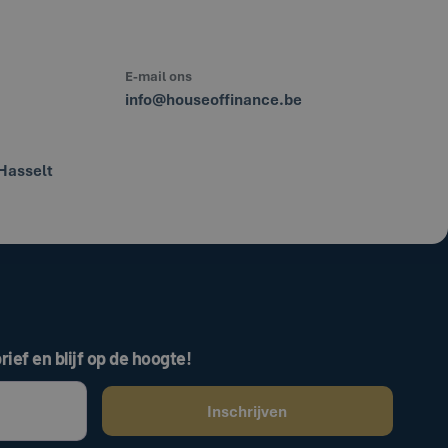
E-mail ons
info@houseoffinance.be
Hasselt
rief en blijf op de hoogte!