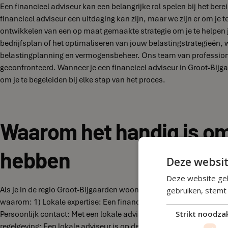
Een financieel adviseur kan een belangrijke rol spelen bij het ber
financieel adviseur een uitdaging kan zijn, maar we zijn er om je t
ontwikkelen van een op maat gemaakte strategie om je te helpen jo
bedrijfsplan of het optimaliseren van jouw belastingstrategieën, 
belastingplanning en vermogensbeheer. Ons team van professional
geconfronteerd. Wanneer je een financieel adviseur in Groot-Bijga
om je te begeleiden bij elke stap van het proces.
Waarom het handig is om 
hebben
Deze websit
Deze website geb
Als je in de regio Groot-Bijgaarden woont en financiële vraagstuk
gebruiken, stemt
waarom: 1) Lokale expertise: Een financieel adviseur in Groot-Bijg
Persoonlijk contact: Met een lokale adviseur kun je een persoonl
Strikt noodzak
regelgeving: Een lokale adviseur is op de hoogte van de regels en v