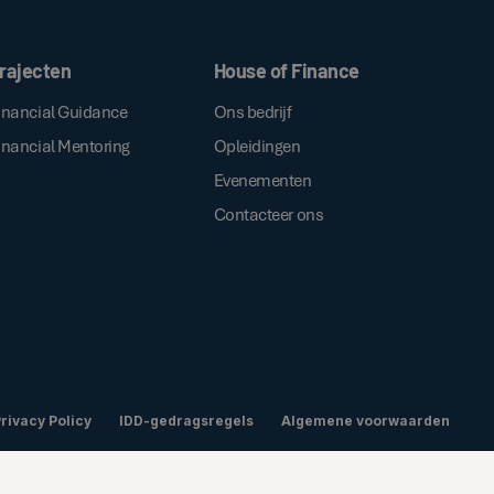
ken, gaat u akkoord met onze
.
algemene voorwaarden
rajecten
House of Finance
inancial Guidance
Ons bedrijf
inancial Mentoring
Opleidingen
Evenementen
Contacteer ons
rivacy Policy
IDD-gedragsregels
Algemene voorwaarden