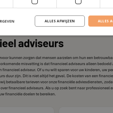
 overleg. 5) Flexibel: Een lokale adviseur kan flexibel zijn in het
an onze financiële adviseurs klaar om jou te helpen met al jouw 
xpertise om jou te helpen de juiste keuzes te maken.
ERGEVEN
ALLES AFWIJZEN
ALLES 
ieel adviseurs
e ervoor kunnen zorgen dat mensen aarzelen om hun een betrouwbare
lvoorkomende misvatting is dat financieel adviseurs alleen bedoe
 financieel adviseur. Of u nu wilt sparen voor uw kinderen, uw pe
rs duur zijn. Dit is niet altijd het geval. De kosten van een financ
n wij betaalbare tarieven voor onze financiële adviesdiensten, zod
 over financieel adviseurs. Als u op zoek bent naar professioneel
uw financiële doelen te bereiken.