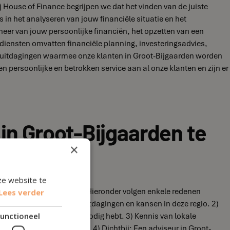
ij House of Finance begrijpen we dat het vinden van de juiste
s in het analyseren van jouw financiële situatie en het
heer van jouw persoonlijke financiën, het opzetten van een
e diensten omvatten financiële planning, investeringsadvies,
de uitdagingen waarmee onze klanten in Groot-Bijgaarden worden
n persoonlijke en betrokken service aan al onze klanten en zijn er
in Groot-Bijgaarden te
×
ze website te
root-Bijgaarden te hebben. Hieronder volgen enkele redenen
Lees verder
e specifieke financiële uitdagingen en kansen in deze regio. 2)
n hebt of ondersteuning nodig hebt. 3) Kennis van lokale
unctioneel
de regio Groot-Bijgaarden. 4) Dichtbij: Een adviseur in Groot-