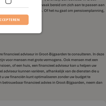
 plannen van afspraken en is vaak bereid om zich aan te passen aan
financiële vragen en doelen. Of het nu gaat om pensioenplanning,
ACCEPTEREN
 financieel adviseur in Groot-Bijgaarden te consulteren. In deze
ld zijn voor mensen met grote vermogens. Ook mensen met een
nsioen, of een huis, een financieel adviseur kan u helpen uw
ieel adviseur kunnen variëren, afhankelijk van de diensten die u
at u uw financiën kunt optimaliseren zonder uw budget te
 en betrouwbaar financieel advies in Groot-Bijgaarden, neem dan