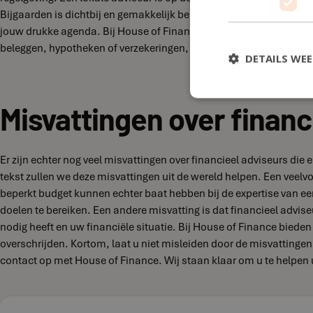
Bijgaarden is dichtbij en gemakkelijk bereikbaar voor afspraken en
jouw drukke agenda. Bij House of Finance in Groot-Bijgaarden sta
beleggen, hypotheken of verzekeringen, wij hebben de kennis en e
DETAILS WE
Misvattingen over financ
Er zijn echter nog veel misvattingen over financieel adviseurs di
tekst zullen we deze misvattingen uit de wereld helpen. Een vee
beperkt budget kunnen echter baat hebben bij de expertise van een
doelen te bereiken. Een andere misvatting is dat financieel adviseu
nodig heeft en uw financiële situatie. Bij House of Finance biede
overschrijden. Kortom, laat u niet misleiden door de misvattingen
contact op met House of Finance. Wij staan klaar om u te helpen 