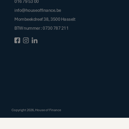
016 79 53 00
info@houseoffinance.be
Mombeekdreef 38, 3500 Hasselt
BTW nummer : 0730 787 211
Copyright
2026
, House of Finance