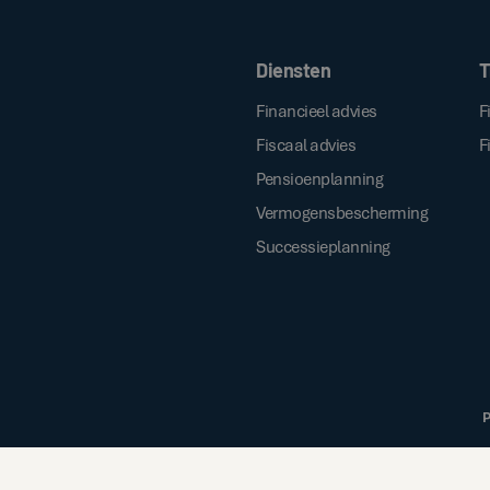
Door op de bovenstaande knop te klik
Diensten
T
Financieel advies
F
Fiscaal advies
F
Pensioenplanning
Vermogensbescherming
Successieplanning
P