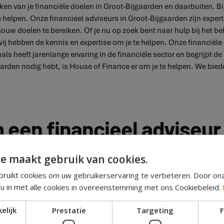
eiken van je financiële doelen in Groot-Bijgaarden en daarbuiten. B
e helpen. Onze financieel adviseurs in Groot-Bijgaarden zijn expert
uw doelen te bereiken. Of je nu op zoek bent naar hulp bij het be
wij hebben de kennis en expertise om je te helpen. Onze financiël
s heeft jarenlange ervaring in de financiële sector en begrijpt 
arden nodig hebt, is House of Finance er om je te helpen. We biede
een financieel adviseur 
e maakt gebruik van cookies.
ruikt cookies om uw gebruikerservaring te verbeteren. Door on
ken hebt, kan het erg handig zijn om een financieel adviseur in G
 u in met alle cookies in overeenstemming met ons Cookiebeleid.
aarden heeft kennis van de lokale markt en kan je adviseren over d
ijke relatie opbouwen en gemakkelijk contact opnemen als je vrage
elijk
Prestatie
Targeting
F
oorschriften die van toepassing zijn op jouw financiële situatie in 