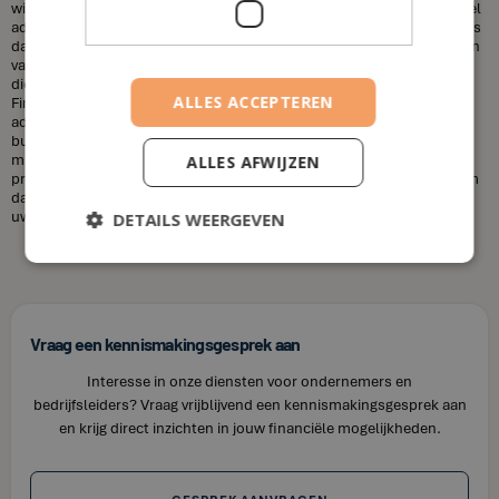
wilt sparen voor uw kinderen, uw pensioen, of een huis, een financieel
adviseur kan u helpen uw doelen te bereiken. Een andere misvatting is
dat financieel adviseurs duur zijn. Dit is niet altijd het geval. De kosten
van een financieel adviseur kunnen variëren, afhankelijk van de
diensten die u nodig heeft en uw financiële situatie. Bij House of
ALLES ACCEPTEREN
Finance bieden wij betaalbare tarieven voor onze financiële
adviesdiensten, zodat u uw financiën kunt optimaliseren zonder uw
budget te overschrijden. Kortom, laat u niet misleiden door de
misvattingen over financieel adviseurs. Als u op zoek bent naar
ALLES AFWIJZEN
professioneel en betrouwbaar financieel advies in Grotenberge, neem
dan contact op met House of Finance. Wij staan klaar om u te helpen
uw financiële doelen te bereiken.
DETAILS WEERGEVEN
Vraag een kennismakingsgesprek aan
Interesse in onze diensten voor ondernemers en
bedrijfsleiders? Vraag vrijblijvend een kennismakingsgesprek aan
en krijg direct inzichten in jouw financiële mogelijkheden.