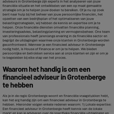
adviseurs in Grotenberge zijn experts in het analyseren van jouw
financiële situatie en het ontwikkelen van een op maat gemaakte
strategie om je te helpen jouw doelen te bereiken. Of je nu op zoek
bent naar hulp bij het beheer van jouw persoonlijke financiën, het
opzetten van een bedrijfsplan of het optimaliseren van jouw
belastingstrategieën, wij hebben de kennis en expertise om je te
helpen. Onze financiële diensten omvatten financiële planning,
investeringsadvies, belastingplanning en vermogensbeheer. Ons team
van professionals heeft jarenlange ervaring in de financiële sector en
begrijpt de uitdagingen waarmee onze klanten in Grotenberge worden
geconfronteerd. Wanneer je een financieel adviseur in Grotenberge
nodig hebt, is House of Finance er om je te helpen. We bieden
persoonlijke en betrokken service aan al onze klanten en zijn er om je
te begeleiden bij elke stap van het proces.
Waarom het handig is om een
financieel adviseur in Grotenberge
te hebben
Als je in de regio Grotenberge woont en financiële vraagstukken hebt,
kan het erg handig zijn om een financieel adviseur in Grotenberge te
hebben. Hieronder volgen enkele redenen waarom: 1) Lokale expertise:
Een financieel adviseur in Grotenberge heeft kennis van de lokale
markt en kan je adviseren over de specifieke financiële uitdagingen en