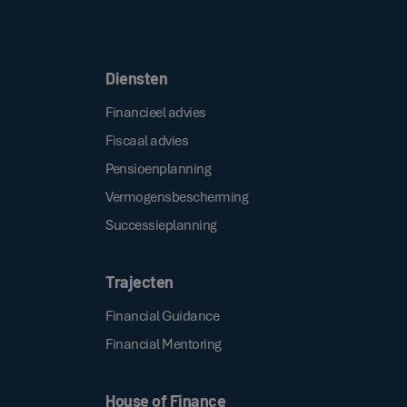
Door op de bovenstaande knop te klikken, gaat u akkoord met onze
.
algemene voorwaarden
Diensten
Financieel advies
Fiscaal advies
Pensioenplanning
Vermogensbescherming
Successieplanning
Trajecten
Financial Guidance
Financial Mentoring
House of Finance