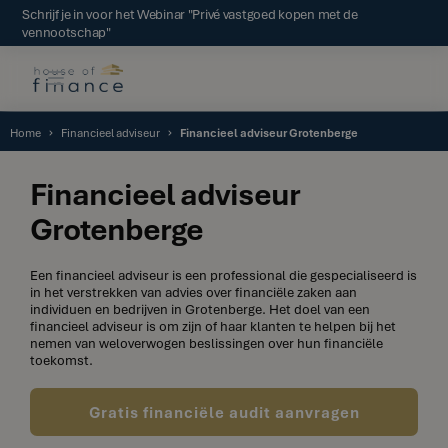
Schrijf je in voor het Webinar "Privé vastgoed kopen met de
vennootschap"
Home
Financieel adviseur
Financieel adviseur Grotenberge
Financieel adviseur
Grotenberge
Een financieel adviseur is een professional die gespecialiseerd is
in het verstrekken van advies over financiële zaken aan
individuen en bedrijven in Grotenberge. Het doel van een
financieel adviseur is om zijn of haar klanten te helpen bij het
nemen van weloverwogen beslissingen over hun financiële
toekomst.
Gratis financiële audit aanvragen