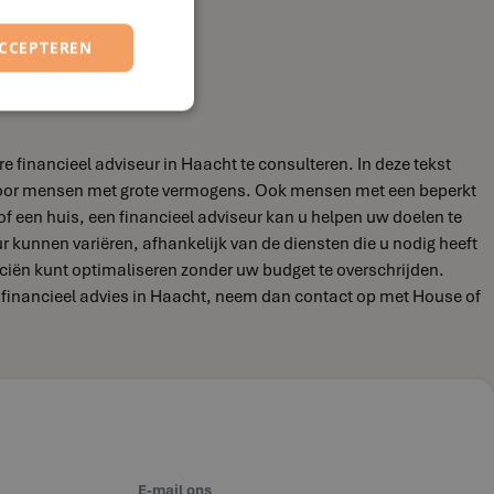
ACCEPTEREN
 financieel adviseur in Haacht te consulteren. In deze tekst
jn voor mensen met grote vermogens. Ook mensen met een beperkt
of een huis, een financieel adviseur kan u helpen uw doelen te
eur kunnen variëren, afhankelijk van de diensten die u nodig heeft
nciën kunt optimaliseren zonder uw budget te overschrijden.
r financieel advies in Haacht, neem dan contact op met House of
E-mail ons