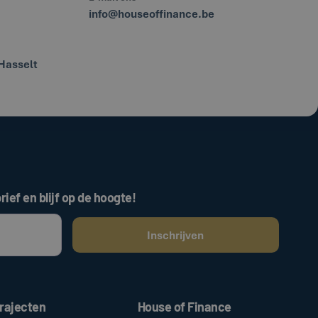
info@houseoffinance.be
Hasselt
rief en blijf op de hoogte!
ken, gaat u akkoord met onze
.
algemene voorwaarden
rajecten
House of Finance