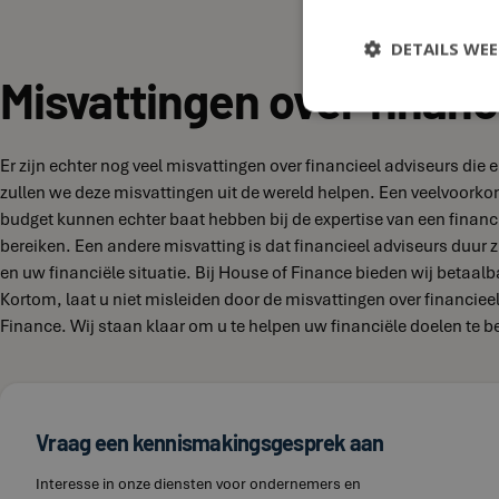
DETAILS WE
Misvattingen over financ
Er zijn echter nog veel misvattingen over financieel adviseurs di
zullen we deze misvattingen uit de wereld helpen. Een veelvoork
budget kunnen echter baat hebben bij de expertise van een financi
bereiken. Een andere misvatting is dat financieel adviseurs duur zi
en uw financiële situatie. Bij House of Finance bieden wij betaal
Kortom, laat u niet misleiden door de misvattingen over financie
Finance. Wij staan klaar om u te helpen uw financiële doelen te b
Vraag een kennismakingsgesprek aan
Interesse in onze diensten voor ondernemers en