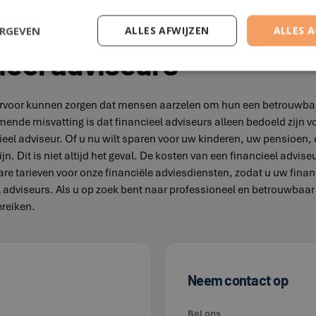
ERGEVEN
ALLES AFWIJZEN
ALLES 
ieel adviseurs
e ervoor kunnen zorgen dat mensen aarzelen om hun een betrouwbare
omende misvatting is dat financieel adviseurs alleen bedoeld zi
eel adviseur. Of u nu wilt sparen voor uw kinderen, uw pensioen, 
jn. Dit is niet altijd het geval. De kosten van een financieel advis
bare tarieven voor onze financiële adviesdiensten, zodat u uw fina
el adviseurs. Als u op zoek bent naar professioneel en betrouwbaa
ereiken.
Neem contact op
Bel ons