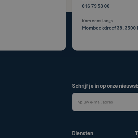
016 79 53 00
Kom eens langs
Mombeekdreef 38, 3500 
Schrijf je in op onze nieuwsb
Door op de bovenstaande knop te klik
Diensten
T