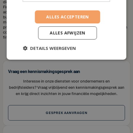
diensten die u nodig heeft en uw financiële situatie. Bij House of
Finance bieden wij betaalbare tarieven voor onze financiële
adviesdiensten, zodat u uw financiën kunt optimaliseren zonder uw
ALLES ACCEPTEREN
budget te overschrijden. Kortom, laat u niet misleiden door de
misvattingen over financieel adviseurs. Als u op zoek bent naar
professioneel en betrouwbaar financieel advies in Haaltert, neem dan
contact op met House of Finance. Wij staan klaar om u te helpen uw
ALLES AFWIJZEN
financiële doelen te bereiken.
DETAILS WEERGEVEN
Vraag een kennismakingsgesprek aan
Interesse in onze diensten voor ondernemers en
bedrijfsleiders? Vraag vrijblijvend een kennismakingsgesprek aan
en krijg direct inzichten in jouw financiële mogelijkheden.
GESPREK AANVRAGEN